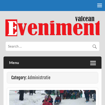
Skip
to
content
Eveniment Valcean
Menu
Category:
Administratie