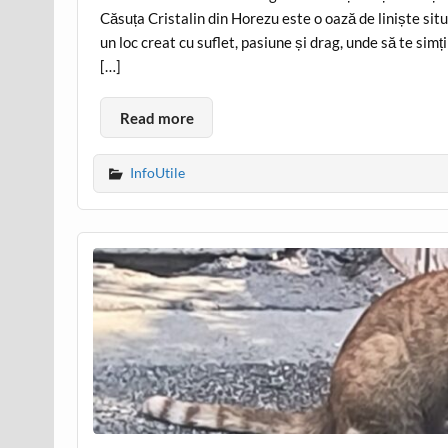
Căsuța Cristalin din Horezu este o oază de liniște sit
un loc creat cu suflet, pasiune și drag, unde să te simț
[…]
Read more
InfoUtile