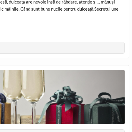
tesă, dulceața are nevoie însă de răbdare, atenție și… mănuși
nic mâinile. Când sunt bune nucile pentru dulceață Secretul unei