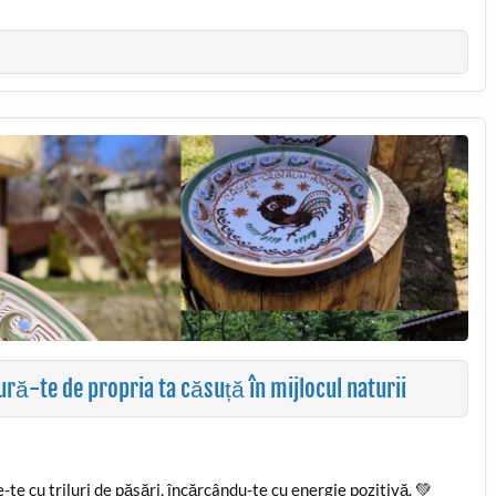
ură-te de propria ta căsuță în mijlocul naturii
te cu triluri de păsări, încărcându-te cu energie pozitivă. 💚