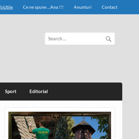
foUtile
Ce ne spune …Ana !!!
Anunturi
Contact
Sport
Editorial