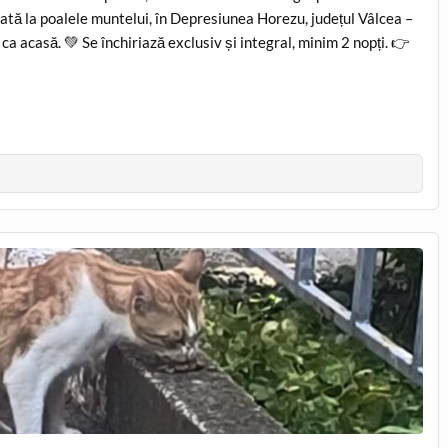
uată la poalele muntelui, în Depresiunea Horezu, județul Vâlcea –
i ca acasă. 💚 Se închiriază exclusiv și integral, minim 2 nopți. 👉