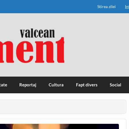
Stirea zilei
In
tate
Reportaj
Cultura
Fapt divers
Social