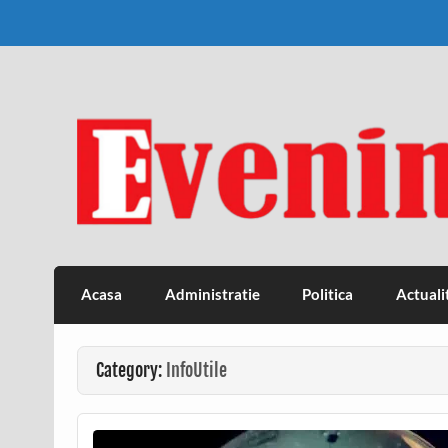
Skip
to
content
Eveniment Valcean
Acasa
Administratie
Politica
Actuali
Category:
InfoUtile