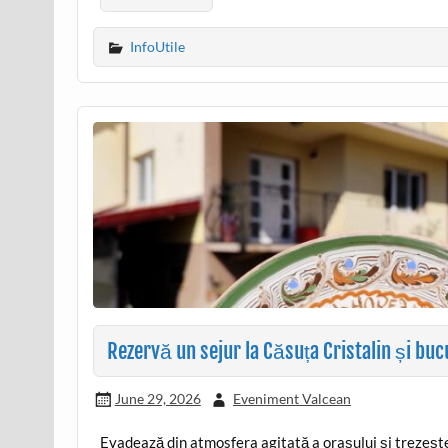
InfoUtile
Rezervă un sejur la Căsuța Cristalin și buc
June 29, 2026
Eveniment Valcean
Evadează din atmosfera agitată a orașului și trezește-