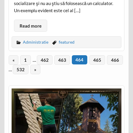
socializare şi nu au ştiu să folosească un calculator.
Un exemplu evident este cel al […]
Read more
Administratie
featured
«
1
…
462
463
464
465
466
…
532
»