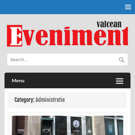
Skip
to
content
Eveniment Valcean
Menu
Category:
Administratie