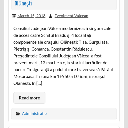
Olăneşti
March 15, 2018
Eveniment Valcean
Consiliul Judeţean Vâlcea modernizează singura cale
de acces către Schitul Bradu şi 4 localităţi
componente ale oraşului Olăneşti: Tisa, Gurguiata,
Pietriş şi Comanca. Constantin Rădulescu,
Preşedintele Consiliului Judeţean Vâlcea, a fost
prezent marţi, 13 martie a.c, la startul lucrărilor de
punere în siguranţă a podului care traversează Pârâul
Mosoroasa, în zona km 1+950 a DJ 656, în oraşul
Olăneşti. În […]
Read more
Administratie