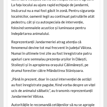
La fața locului au ajuns rapid echipaje de jandarmi,
însă ursul nu a mai fost găsit în zonă. Pentru siguranța
localnicilor, oamenii legii au continuat patrulările atât
pedestru, cât și cu autospeciala de intervenție,
folosind semnalele acustice și luminoase pentru
îndepărtarea animalului.
Reprezentanții Jandarmeriei atrag atenția că
fenomenul devine tot mai frecvent în județul Vâlcea.
Numai în ultimele trei zile au fost înregistrate patru
apeluri care semnalau prezența urșilor în Dăești,
Stoilești și în apropierea orașului Călimănești, pe
drumul forestier către Mănăstirea Stânișoara.
„Până în prezent, doar în cazul intervenției de astăzi
au fost înregistrate pagube, fiind vorba despre un vițel
ucis de animalul sălbatic”, au transmis reprezentanții
Jandarmeriei Vâlcea.
Autoritățile le recomandă cetățenilor să nu se apropie