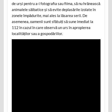
de urși pentru a-i fotografia sau filma, să nu hrănească
animalele sălbatice și să evite deplasările izolate în
zonele împădurite, mai ales la lăsarea serii. De
asemenea, oamenii sunt sfătuiți să sune imediat la
112 în cazul în care observă un urs în apropierea
localităților sau a gospodăriilor.