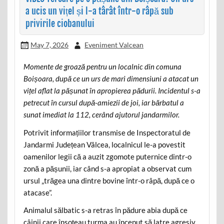
a ucis un vițel și l-a târât într-o râpă sub
privirile ciobanului
May 7, 2026
Eveniment Valcean
Momente de groază pentru un localnic din comuna
Boișoara, după ce un urs de mari dimensiuni a atacat un
vițel aflat la pășunat în apropierea pădurii. Incidentul s-a
petrecut în cursul după-amiezii de joi, iar bărbatul a
sunat imediat la 112, cerând ajutorul jandarmilor.
Potrivit informațiilor transmise de Inspectoratul de
Jandarmi Județean Vâlcea, localnicul le-a povestit
oamenilor legii că a auzit zgomote puternice dintr-o
zonă a pășunii, iar când s-a apropiat a observat cum
ursul „trăgea una dintre bovine într-o râpă, după ce o
atacase”.
Animalul sălbatic s-a retras în pădure abia după ce
câinii care însoțeau turma au început să latre agresiv.