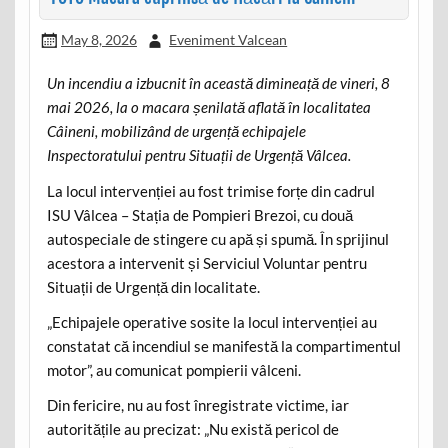
May 8, 2026
Eveniment Valcean
Un incendiu a izbucnit în această dimineață de vineri, 8
mai 2026, la o macara șenilată aflată în localitatea
Câineni, mobilizând de urgență echipajele
Inspectoratului pentru Situații de Urgență Vâlcea.
La locul intervenției au fost trimise forțe din cadrul
ISU Vâlcea – Stația de Pompieri Brezoi, cu două
autospeciale de stingere cu apă și spumă. În sprijinul
acestora a intervenit și Serviciul Voluntar pentru
Situații de Urgență din localitate.
„Echipajele operative sosite la locul intervenției au
constatat că incendiul se manifestă la compartimentul
motor”, au comunicat pompierii vâlceni.
Din fericire, nu au fost înregistrate victime, iar
autoritățile au precizat: „Nu există pericol de