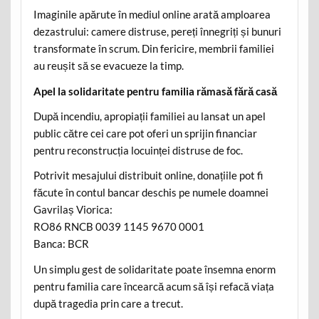
Imaginile apărute în mediul online arată amploarea
dezastrului: camere distruse, pereți înnegriți și bunuri
transformate în scrum. Din fericire, membrii familiei
au reușit să se evacueze la timp.
Apel la solidaritate pentru familia rămasă fără casă
După incendiu, apropiații familiei au lansat un apel
public către cei care pot oferi un sprijin financiar
pentru reconstrucția locuinței distruse de foc.
Potrivit mesajului distribuit online, donațiile pot fi
făcute în contul bancar deschis pe numele doamnei
Gavrilaș Viorica:
RO86 RNCB 0039 1145 9670 0001
Banca: BCR
Un simplu gest de solidaritate poate însemna enorm
pentru familia care încearcă acum să își refacă viața
după tragedia prin care a trecut.