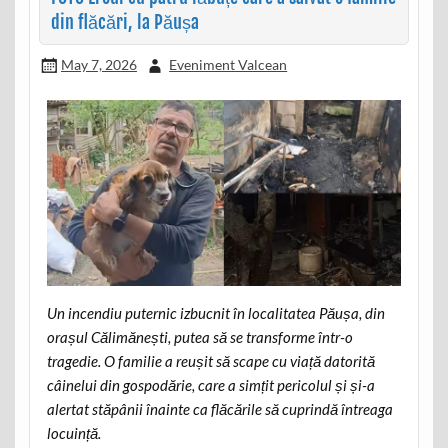
din flăcări, la Păușa
May 7, 2026
Eveniment Valcean
Un incendiu puternic izbucnit în localitatea Păușa, din
orașul Călimănești, putea să se transforme într-o
tragedie. O familie a reușit să scape cu viață datorită
câinelui din gospodărie, care a simțit pericolul și și-a
alertat stăpânii înainte ca flăcările să cuprindă întreaga
locuință.