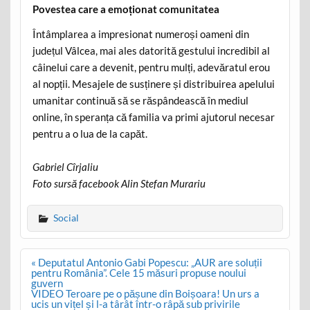
Povestea care a emoționat comunitatea
Întâmplarea a impresionat numeroși oameni din
județul Vâlcea, mai ales datorită gestului incredibil al
câinelui care a devenit, pentru mulți, adevăratul erou
al nopții. Mesajele de susținere și distribuirea apelului
umanitar continuă să se răspândească în mediul
online, în speranța că familia va primi ajutorul necesar
pentru a o lua de la capăt.
Gabriel Cîrjaliu
Foto sursă facebook Alin Stefan Murariu
Social
Post
« Deputatul Antonio Gabi Popescu: „AUR are soluții
navigation
pentru România”. Cele 15 măsuri propuse noului
guvern
VIDEO Teroare pe o pășune din Boișoara! Un urs a
ucis un vițel și l-a târât într-o râpă sub privirile