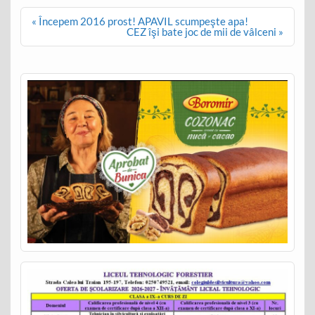
Post
« Începem 2016 prost! APAVIL scumpeşte apa!
navigation
CEZ îşi bate joc de mii de vâlceni »