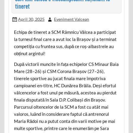
tineret
April 30, 2025
Eveniment Valcean
Echipa de tineret a SCM Râmnicu Vâlcea a participat
la turneul final care a avut loc la Brașov și a terminat
competiția cu fruntea sus, după ce roș-albastrele au
obținut argintul!
După victorii muncite în fața echipelor CS Minaur Baia
Mare (28–26) și CSM Corona Brașov (27–26),
tinerele sportive au jucat finala mare împotriva
campioanei en-titre, HC Dunărea Brăila. Deși efortul
vâlcencelor a fost unul pe măsură, acestea au pierdut
finala disputată în Sala D.P. Colibași din Brașov.
Parcursul oltencelor de la SCM a fost cu atât mai
valoros, luând în considerare faptul că antrenorul
Maria Rădoi nu a putut conta din varii motive pe mai
multe sportive, printre care le enumerăm pe Sara