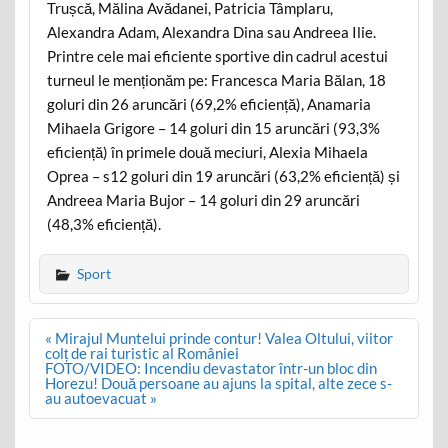
Trușcă, Mălina Avădanei, Patricia Tâmplaru,
Alexandra Adam, Alexandra Dina sau Andreea Ilie.
Printre cele mai eficiente sportive din cadrul acestui
turneul le menționăm pe: Francesca Maria Bălan, 18
goluri din 26 aruncări (69,2% eficiență), Anamaria
Mihaela Grigore – 14 goluri din 15 aruncări (93,3%
eficiență) în primele două meciuri, Alexia Mihaela
Oprea – s12 goluri din 19 aruncări (63,2% eficiență) și
Andreea Maria Bujor – 14 goluri din 29 aruncări
(48,3% eficiență).
Sport
Post
« Mirajul Muntelui prinde contur! Valea Oltului, viitor
navigation
colț de rai turistic al României
FOTO/VIDEO: Incendiu devastator într-un bloc din
Horezu! Două persoane au ajuns la spital, alte zece s-
au autoevacuat »