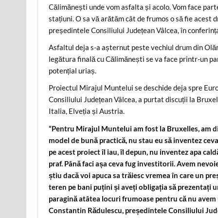
Călimănești unde vom asfalta și acolo. Vom face parte
stațiuni. O sa vă arătăm cât de frumos o să fie acest 
președintele Consiliului Județean Vâlcea, în conferinț
Asfaltul deja s-a așternut peste vechiul drum din Olă
legătura finală cu Călimănești se va face printr-un p
potențial uriaș.
Proiectul Mirajul Muntelui se deschide deja spre Eur
Consiliului Județean Vâlcea, a purtat discuții la Brux
Italia, Elveția și Austria.
“Pentru Mirajul Muntelui am fost la Bruxelles, am di
model de bună practică, nu stau eu să inventez ceva.
pe acest proiect îl iau, îl depun, nu inventez apa ca
praf. Până faci așa ceva fug investitorii. Avem nevoie
știu dacă voi apuca sa trăiesc vremea în care un pre
teren pe bani puțini și aveți obligația să prezentați 
paragină atâtea locuri frumoase pentru că nu avem un
Constantin Rădulescu, președintele Consiliului Jud