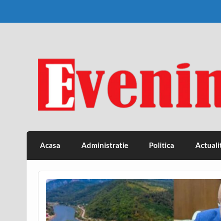
Skip
to
content
Eveniment Valcean
Acasa
Administratie
Politica
Actuali