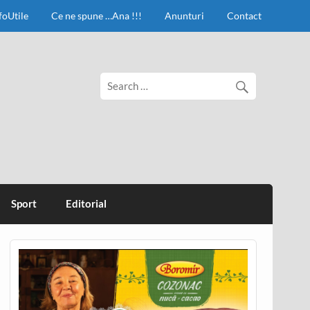
foUtile
Ce ne spune …Ana !!!
Anunturi
Contact
Sport
Editorial