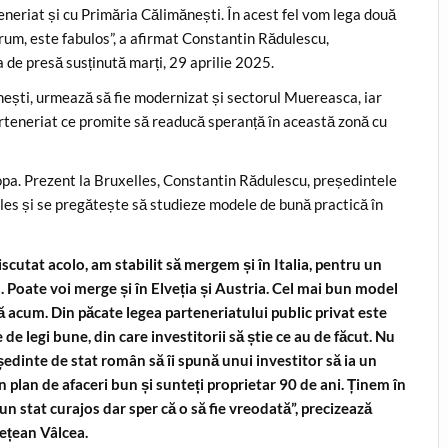
neriat și cu Primăria Călimănești. În acest fel vom lega două
drum, este fabulos”, a afirmat Constantin Rădulescu,
a de presă susținută marți, 29 aprilie 2025.
nești, urmează să fie modernizat și sectorul Muereasca, iar
arteneriat ce promite să readucă speranță în această zonă cu
opa. Prezent la Bruxelles, Constantin Rădulescu, președintele
elles și se pregătește să studieze modele de bună practică în
scutat acolo, am stabilit să mergem și în Italia, pentru un
 Poate voi merge și în Elveția și Austria. Cel mai bun model
ldă acum. Din păcate legea parteneriatului public privat este
 de legi bune, din care investitorii să știe ce au de făcut. Nu
ședinte de stat român să îi spună unui investitor să ia un
un plan de afaceri bun și sunteți proprietar 90 de ani. Ținem în
 stat curajos dar sper că o să fie vreodată”, precizează
ețean Vâlcea.