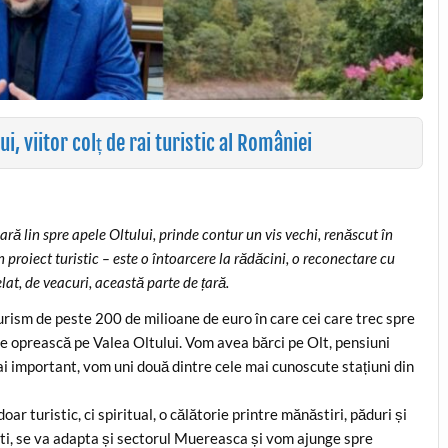
i, viitor colț de rai turistic al României
ră lin spre apele Oltului, prinde contur un vis vechi, renăscut în
proiect turistic – este o întoarcere la rădăcini, o reconectare cu
lat, de veacuri, această parte de țară.
rism de peste 200 de milioane de euro în care cei care trec spre
 oprească pe Valea Oltului. Vom avea bărci pe Olt, pensiuni
ai important, vom uni două dintre cele mai cunoscute stațiuni din
r turistic, ci spiritual, o călătorie printre mănăstiri, păduri și
ti, se va adapta și sectorul Muereasca și vom ajunge spre