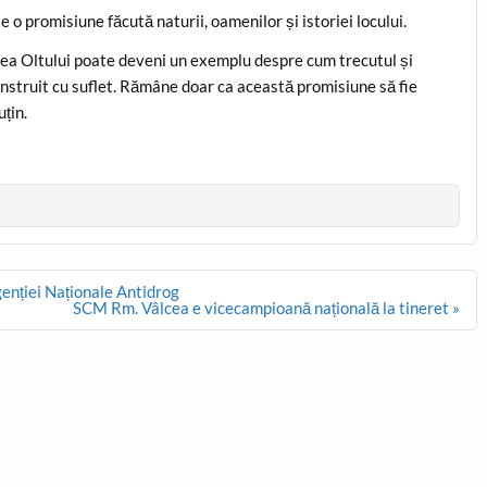
 o promisiune făcută naturii, oamenilor și istoriei locului.
lea Oltului poate deveni un exemplu despre cum trecutul și
nstruit cu suflet. Rămâne doar ca această promisiune să fie
uțin.
genției Naționale Antidrog
SCM Rm. Vâlcea e vicecampioană națională la tineret »