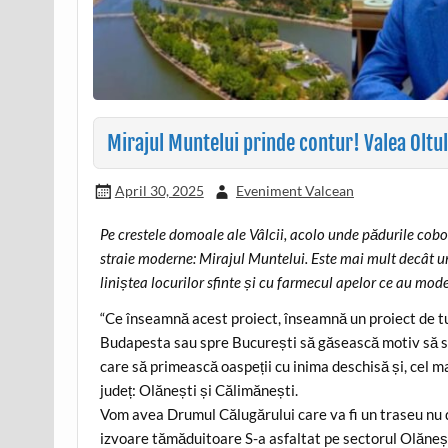
Mirajul Muntelui prinde contur! Valea Oltulu
April 30, 2025
Eveniment Valcean
Pe crestele domoale ale Vâlcii, acolo unde pădurile coboa
straie moderne: Mirajul Muntelui. Este mai mult decât un 
liniștea locurilor sfinte și cu farmecul apelor ce au mode
“Ce înseamnă acest proiect, înseamnă un proiect de tu
Budapesta sau spre București să găsească motiv să se
care să primească oaspeții cu inima deschisă și, cel m
județ: Olănești și Călimănești.
Vom avea Drumul Călugărului care va fi un traseu nu doa
izvoare tămăduitoare S-a asfaltat pe sectorul Olăneș