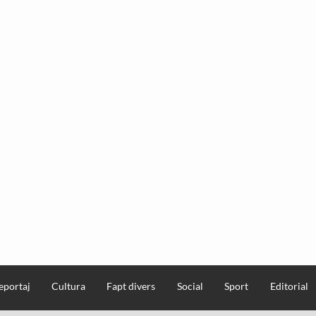
eportaj
Cultura
Fapt divers
Social
Sport
Editorial