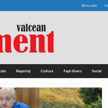
Stirea zilei
In
tate
Reportaj
Cultura
Fapt divers
Social