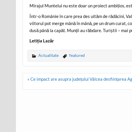
Mirajul Muntelui nu este doar un proiect ambițios, este
Într-o Românie în care prea des uităm de rădăcini, Va
viitorul pot merge mână în mână, pe un drum curat, co
dusă până la capăt. Munții au răbdare. Turiștii – mai p
Letiția Lazăr
Actualitate
featured
Post
« Ce impact are asupra județului Vâlcea desființarea A
navigation