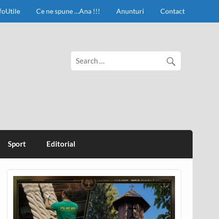
foUtile
Ce ne spune …Ana !!!
Anunturi
Contact
Sport
Editorial