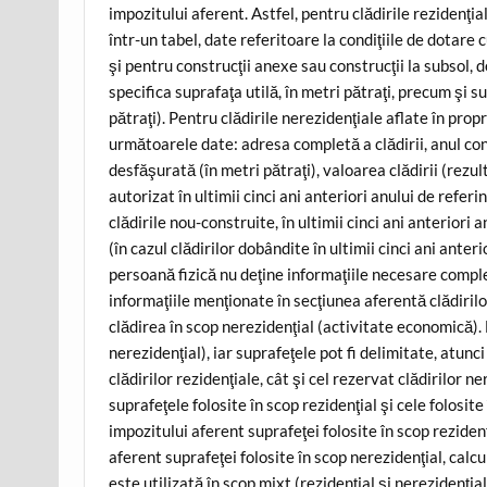
impozitului aferent. Astfel, pentru clădirile rezidenţia
într-un tabel, date referitoare la condiţiile de dotare c
şi pentru construcţii anexe sau construcţii la subsol,
specifica suprafaţa utilă, în metri pătraţi, precum şi s
pătraţi). Pentru clădirile nerezidenţiale aflate în pr
următoarele date: adresa completă a clădirii, anul cons
desfăşurată (în metri pătraţi), valoarea clădirii (rez
autorizat în ultimii cinci ani anteriori anului de referin
clădirile nou-construite, în ultimii cinci ani anteriori 
(în cazul clădirilor dobândite în ultimii cinci ani anter
persoană fizică nu deţine informaţiile necesare comple
informaţiile menţionate în secţiunea aferentă clădirilor
clădirea în scop nerezidenţial (activitate economică). 
nerezidenţial), iar suprafeţele pot fi delimitate, atun
clădirilor rezidenţiale, cât şi cel rezervat clădirilor n
suprafeţele folosite în scop rezidenţial şi cele folosi
impozitului aferent suprafeţei folosite în scop rezidenţ
aferent suprafeţei folosite în scop nerezidenţial, calcul
este utilizată în scop mixt (rezidenţial şi nerezidenţial