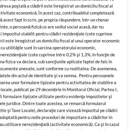
dresa poştală a clădirii este înregistrat un domiciliu fiscal al
ctivitate economică. În acest caz, contribuabilul completează
ă acest fapt în scris, pe propria răspundere, într-un chenar
inte, o persoană fizică ce are sediul social acasă, dar nu
i impozitul stabilit pentru clădiri rezidenţiale (cote cuprinse
rii este înregistrat un domiciliu fiscal al unui operator economic
cu utilităţile sunt în sarcina operatorului economic,
nerezidenţiale (cote cuprinse între 0,2% şi 1,3%, în funcţie de
oana fizica va declara, sub sancţiunile aplicate faptei de fals în
e documente anexate, sunt conforme cu realitatea. De asemenea,
 datele din actul de identitate şi va semna. Pentru persoanele
rea unor formulare tipizate pentru activitatea de stabilire a
 locale, publicat pe 29 decembrie în Monitorul Oficial, Partea I,
 formulare tipizate utilizate pentru evidenţa impozitelor şi
ele juridice. Dintre toate acestea, se remarcă formularul
ozite şi Taxe Locale), declaraţie care vizează impozitul pe clădiri
adoptată pentru noile proceduri de impozitare a clădirilor în
sau utilizare nerezidenţială (activitate economică). Ca şi în cazul