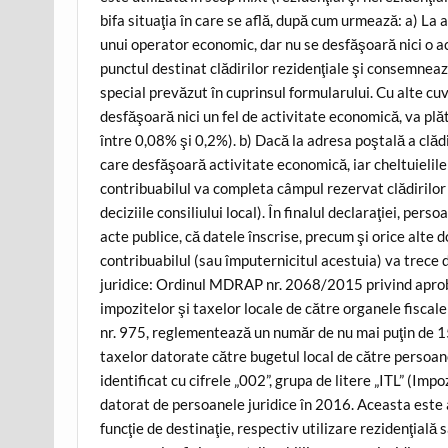
bifa situaţia în care se află, după cum urmează: a) La a
unui operator economic, dar nu se desfăşoară nici o a
punctul destinat clădirilor rezidenţiale şi consemneaz
special prevăzut în cuprinsul formularului. Cu alte cuv
desfăşoară nici un fel de activitate economică, va plăt
între 0,08% şi 0,2%). b) Dacă la adresa poştală a clădi
care desfăşoară activitate economică, iar cheltuielile 
contribuabilul va completa câmpul rezervat clădirilor 
deciziile consiliului local). În finalul declaraţiei, pers
acte publice, că datele înscrise, precum şi orice alt
contribuabilul (sau împuternicitul acestuia) va trece
juridice: Ordinul MDRAP nr. 2068/2015 privind aproba
impozitelor şi taxelor locale de către organele fiscale
nr. 975, reglementează un număr de nu mai puţin de 15
taxelor datorate către bugetul local de către persoan
identificat cu cifrele „002”, grupa de litere „ITL” (Imp
datorat de persoanele juridice în 2016. Aceasta este 
funcţie de destinaţie, respectiv utilizare rezidenţială 