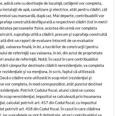
le, adică cele cu destinaţie de locuinţă, cetăţenii vor completa,
u instalaţii de apă, canalizare şi electrice, atât pentru clădiri, cât
 demisol sau mansardă, după caz. Mai departe, contribuabilii vor
uprafaţa construită desfăşurată a respectivei clădiri (tot în metri
oprietatea persoanelor fizice, acestea din urmă vor completa
truirii, suprafaţa utilă a clădirii, precum şi suprafaţa construită
ultată dint-un raport de evaluare întocmit de un evaluator
ţă), valoarea finală, în lei, a lucrărilor de construcţii (pentru
anului de referinţă) sau valoarea, în lei, din actul de proprietate
iori anului de referinţă). Notă: În cazul în care contribuabilul
tării câmpurilor destinate clădirii nerezidenţiale, va completa
 rezidenţiale şi va menţiona, în scris, faptul că utilizează
Dacă o clădire este utilizată în scop mixt (rezidenţial şi
ci se vor completa, în mod corespunzător, atât punctul destinat
erezidenţiale. Potrivit Codului fiscal, atunci când se cunosc
te în scop nerezidenţial, impozitul se calculează prin însumarea
ial, calculat potrivit art. 457 din Codul fiscal, cu impozitul
at potrivit art. 458 din Codul fiscal. În cazul în care clădirea
), iar suprafeţele nu pot fi delimitate, atunci contribuabilul va