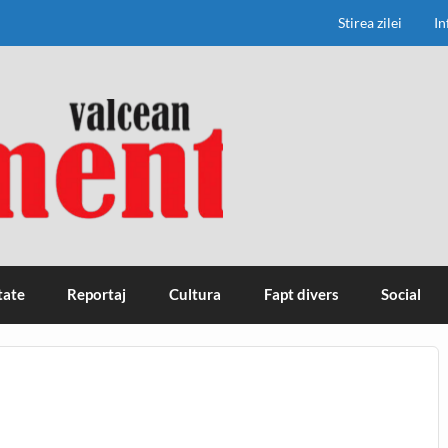
Stirea zilei
In
tate
Reportaj
Cultura
Fapt divers
Social