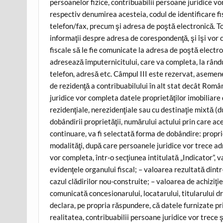
persoanelor fizice, contribuabilii persoane juridice vo
respectiv denumirea acesteia, codul de identificare fi
telefon/fax, precum şi adresa de poştă electronică. Tot
informaţii despre adresa de corespondenţă, şi îşi vor
fiscale să le fie comunicate la adresa de poştă electr
adresează împuternicitului, care va completa, la rând
telefon, adresă etc. Câmpul III este rezervat, asemene
de rezidenţă a contribuabilului în alt stat decât Româ
juridice vor completa datele proprietăţilor imobiliare 
rezidenţiale, nerezidenţiale sau cu destinaţie mixtă 
dobândirii proprietăţii, numărului actului prin care acea
continuare, va fi selectată forma de dobândire: proprie
modalităţi, după care persoanele juridice vor trece ad
vor completa, într-o secţiunea intitulată „Indicator”, 
evidenţele organului fiscal; – valoarea rezultată dintr
cazul clădirilor nou-construite; – valoarea de achiziţie
comunicată concesionarului, locatarului, titularului dr
declara, pe propria răspundere, că datele furnizate p
realitatea, contribuabilii persoane juridice vor trece