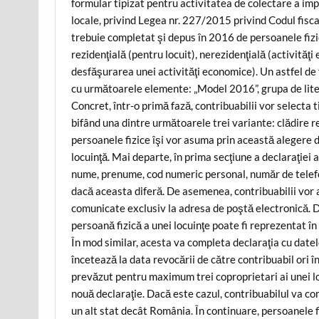
formular tipizat pentru activitatea de colectare a imp
locale, privind Legea nr. 227/2015 privind Codul fisc
trebuie completat şi depus în 2016 de persoanele fizice
rezidenţială (pentru locuit), nerezidenţială (activităţ
desfăşurarea unei activităţi economice). Un astfel de f
cu următoarele elemente: „Model 2016”, grupa de liter
Concret, într-o primă fază, contribuabilii vor selecta 
bifând una dintre următoarele trei variante: clădire re
persoanele fizice îşi vor asuma prin această alegere 
locuinţă. Mai departe, în prima secţiune a declaraţiei 
nume, prenume, cod numeric personal, număr de telef
dacă aceasta diferă. De asemenea, contribuabilii vor a
comunicate exclusiv la adresa de poştă electronică. 
persoană fizică a unei locuinţe poate fi reprezentat în 
În mod similar, acesta va completa declaraţia cu datel
încetează la data revocării de către contribuabil ori
prevăzut pentru maximum trei coproprietari ai unei l
nouă declaraţie. Dacă este cazul, contribuabilul va com
un alt stat decât România. În continuare, persoanele fi