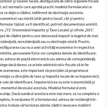
ozitelor şi taxelor locale, desfăşurată de către organele fiscale
al, act normativ care aprobă practic modelul formularului ce
 ce deţin o clădire, indiferent de destinaţia acesteia:
i economice) sau mixtă (atât pentru locuit, cât şi pentru
ormular tipizat va fi identificat, potrivit documentului amintit,
e „ITL” (însemnând Impozite şi Taxe Locale) şi cifrele „001”.
tipul de clădire pentru care datorează impozit la bugetul de stat,
zidenţială, nerezidenţială sau cu destinaţie mixtă. Practic,
desfăşurarea sau nu a unei activităţi economice în respectiva
amintite, persoanele fizice vor completa datele de identificare:
on, adresa de poştă electronică sau adresa de corespondenţă,
lege dacă doresc ca actele administrativ-fiscale să le fie
De asemenea, este important să precizăm că proprietarul
relaţia cu direcţiile de taxe şi impozite locale de un împuternicit.
e sale de identificare. Împuternicirea nu este transmisibilă şi
 în momentul decesului acestuia. Modelul formularul este
ocuinţe. Dacă numărul acestora este mai mare, se va completa o
pleta, în secţiunea III a formularului, adresa de rezidenţă într-
zice trebuie să furnizeze datele clădirii necesare stabilirii