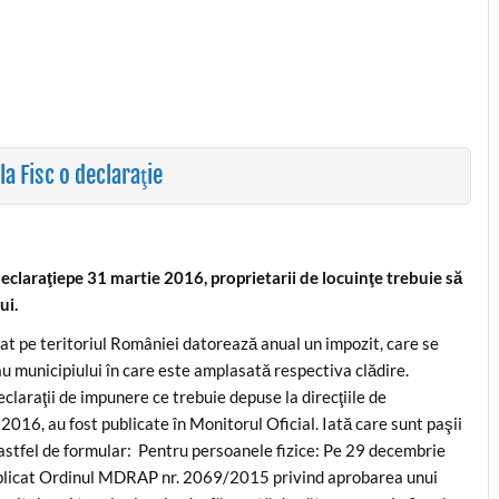
a Fisc o declaraţie
declaraţiepe 31 martie 2016, proprietarii de locuinţe trebuie să
ui.
uat pe teritoriul României datorează anual un impozit, care se
sau municipiului în care este amplasată respectiva clădire.
eclaraţii de impunere ce trebuie depuse la direcţiile de
 2016, au fost publicate în Monitorul Oficial. Iată care sunt paşii
n astfel de formular: Pentru persoanele fizice: Pe 29 decembrie
 publicat Ordinul MDRAP nr. 2069/2015 privind aprobarea unui