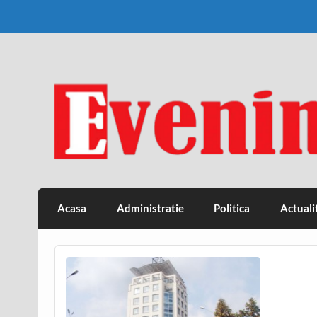
Skip
to
content
Eveniment Valcean
Acasa
Administratie
Politica
Actuali