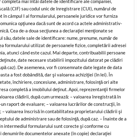
r completa mai întâi datele de identificare ale companiei,
scală (CIF) sau codul unic de înregistrare (CUI), numărul de
 în câmpul I al formularului, persoanele juridice vor furniza
 comunica opţiunea dacă sunt de acord ca actele administrativ-
onică. Cea de-a doua secţiunea a declaraţiei menţionate se
ul său, datele sale de identificare: nume, prenume, număr de
a formularului utilizat de persoanele fizice, completării adresei
nia, atunci când este cazul. Mai departe, contribuabilii persoane
deţinute, date necesare stabilirii impozitului datorat pe clădiri
(după caz). De asemenea, vor fi consemnate date legate de data
sta a fost dobândită, dar şi valoarea achiziţiei (în lei). În
tate, închiriere, concesiune, administrare, folosinţă ori alte
resa completă a imobilului deţinut. Apoi, reprezentanţii firmelor
valoarea clădirii, după cum urmează: – valoarea înregistrată în
-un raport de evaluare; – valoarea lucrărilor de construcţii, în
; – valoarea înscrisă în contabilitatea proprietarului clădirii şi
eptului de administrare sau de folosinţă, după caz. – Înainte de a
rin intermediul formularului sunt corecte şi conforme cu
 şi denumirile documentelor anexate (în copie) declaraţiei