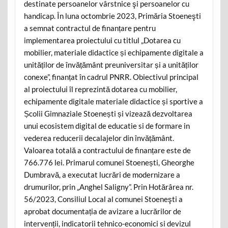
destinate persoanelor vârstnice şi persoanelor cu
handicap. În luna octombrie 2023, Primăria Stoeneşti
a semnat contractul de finanțare pentru
implementarea proiectului cu titlul „Dotarea cu
mobilier, materiale didactice și echipamente digitale a
unităților de învățământ preuniversitar și a unităților
conexe”, finanțat în cadrul PNRR. Obiectivul principal
al proiectului îl reprezintă dotarea cu mobilier,
echipamente digitale materiale didactice și sportive a
Școlii Gimnaziale Stoenești și vizează dezvoltarea
unui ecosistem digital de educatie si de formare in
vederea reducerii decalajelor din învățământ.
Valoarea totală a contractului de finanțare este de
766.776 lei. Primarul comunei Stoenești, Gheorghe
Dumbravă, a executat lucrări de modernizare a
drumurilor, prin „Anghel Saligny”. Prin Hotărârea nr.
56/2023, Consiliul Local al comunei Stoeneşti a
aprobat documentația de avizare a lucrărilor de
intervenții, indicatorii tehnico-economici si devizul