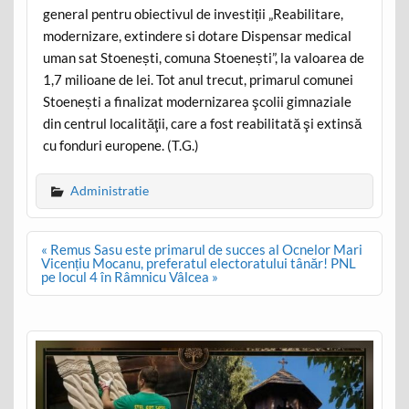
general pentru obiectivul de investiții „Reabilitare,
modernizare, extindere si dotare Dispensar medical
uman sat Stoenești, comuna Stoenești”, la valoarea de
1,7 milioane de lei. Tot anul trecut, primarul comunei
Stoenești a finalizat modernizarea şcolii gimnaziale
din centrul localităţii, care a fost reabilitată şi extinsă
cu fonduri europene. (T.G.)
Administratie
Post
« Remus Sasu este primarul de succes al Ocnelor Mari
navigation
Vicențiu Mocanu, preferatul electoratului tânăr! PNL
pe locul 4 în Râmnicu Vâlcea »