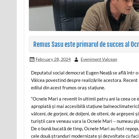
Remus Sasu este primarul de succes al Oc
February 28, 2024
Eveniment Valcean
Deputatul social democrat Eugen Neață se află într-o 
Vâlcea povestind despre realizările acestora. Recent 
edilul din acest frumos oraș stațiune.
“Ocnele Mari a revenit în ultimii patru ani la ceea ce
apropiată și mai accesibilă stațiune balneoclimateric
vâlceni, de gorjeni, de doljeni, de olteni, de argeșeni
turiștii care veneau vara la Ocnele Mari – numeau plaj
De o bună bucată de timp, Ocnele Mari au fost repopul
cele două ștranduri modernizate și dezvoltate cu facili