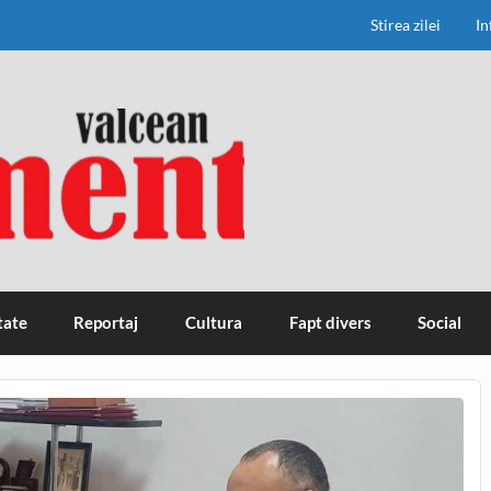
Stirea zilei
In
tate
Reportaj
Cultura
Fapt divers
Social