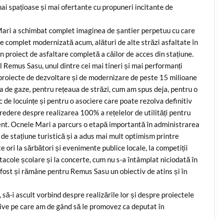
mai spațioase și mai ofertante cu propuneri incitante de
e Mari a schimbat complet imaginea de șantier perpetuu cu care
ste complet modernizată acum, alături de alte străzi asfaltate în
un proiect de asfaltare completă a căilor de acces din stațiune.
 Remus Sasu, unul dintre cei mai tineri și mai performanți
iu proiecte de dezvoltare și de modernizare de peste 15 milioane
a de gaze, pentru rețeaua de străzi, cum am spus deja, pentru o
c de locuințe și pentru o asociere care poate rezolva definitiv
redere despre realizarea 100% a rețelelor de utilități pentru
oment. Ocnele Mari a parcurs o etapă importantă în administrarea
de stațiune turistică și a adus mai mult optimism printre
e ori la sărbători și evenimente publice locale, la competiții
ectacole școlare și la concerte, cum nu s-a întâmplat niciodată în
a fost și rămâne pentru Remus Sasu un obiectiv de atins și în
 să-i ascult vorbind despre realizările lor și despre proiectele
slative pe care am de gând să le promovez ca deputat în