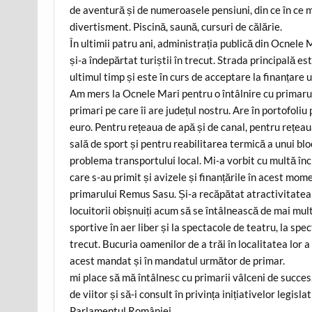
de aventură și de numeroasele pensiuni, din ce în ce 
divertisment. Piscină, saună, cursuri de călărie.
În ultimii patru ani, administrația publică din Ocnel
și-a îndepărtat turiștii în trecut. Strada principală e
ultimul timp și este în curs de acceptare la finanțare 
Am mers la Ocnele Mari pentru o întâlnire cu primarul
primari pe care îi are județul nostru. Are în portofol
euro. Pentru rețeaua de apă și de canal, pentru rețeau
sală de sport și pentru reabilitarea termică a unui blo
problema transportului local. Mi-a vorbit cu multă înc
care s-au primit și avizele și finanțările în acest m
primarului Remus Sasu. Și-a recăpătat atractivitatea 
locuitorii obișnuiți acum să se întâlnească de mai mult
sportive în aer liber și la spectacole de teatru, la sp
trecut. Bucuria oamenilor de a trăi în localitatea lor 
acest mandat și în mandatul următor de primar.
mi place să mă întâlnesc cu primarii vâlceni de succes,
de viitor și să-i consult în privința inițiativelor legi
Parlamentul României.