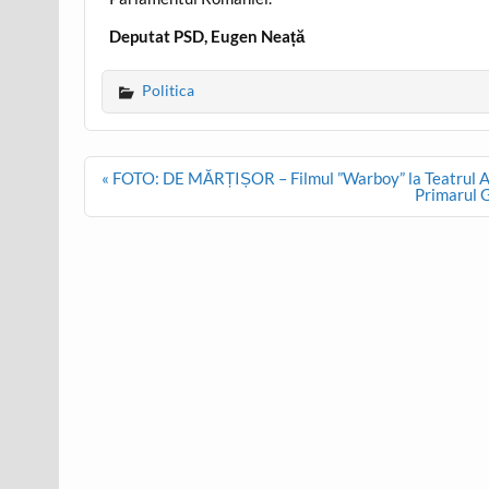
Deputat PSD, Eugen Neață
Politica
Post
« FOTO: DE MĂRȚIȘOR – Filmul ”Warboy” la Teatrul Ant
navigation
Primarul 