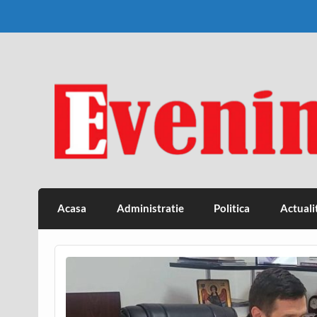
Skip
to
content
Eveniment Valcean
Acasa
Administratie
Politica
Actuali