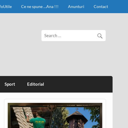
foUtile
Ce ne spune …Ana !!!
Anunturi
Contact
Sport
Editorial