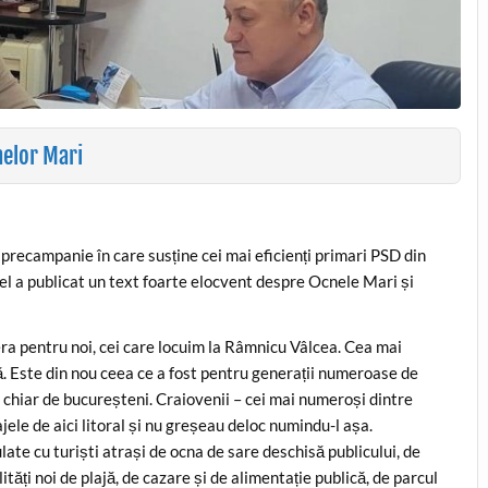
nelor Mari
precampanie în care susține cei mai eficienți primari PSD din
el a publicat un text foarte elocvent despre Ocnele Mari și
 era pentru noi, cei care locuim la Râmnicu Vâlcea. Cea mai
ă. Este din nou ceea ce a fost pentru generații numeroase de
 și chiar de bucureșteni. Craiovenii – cei mai numeroși dintre
ele de aici litoral și nu greșeau deloc numindu-l așa.
ate cu turiști atrași de ocna de sare deschisă publicului, de
tăți noi de plajă, de cazare și de alimentație publică, de parcul