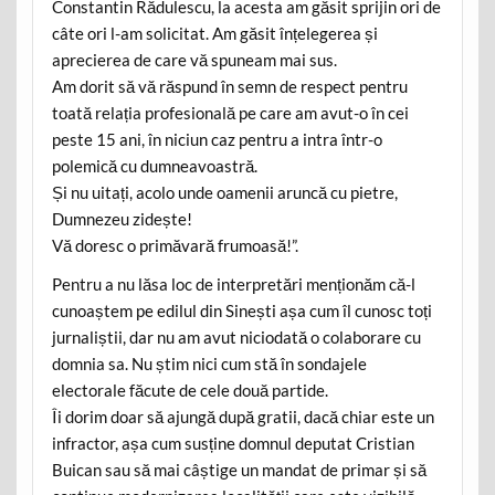
Constantin Rădulescu, la acesta am găsit sprijin ori de
câte ori l-am solicitat. Am găsit înțelegerea și
aprecierea de care vă spuneam mai sus.
Am dorit să vă răspund în semn de respect pentru
toată relația profesională pe care am avut-o în cei
peste 15 ani, în niciun caz pentru a intra într-o
polemică cu dumneavoastră.
Și nu uitați, acolo unde oamenii aruncă cu pietre,
Dumnezeu zidește!
Vă doresc o primăvară frumoasă!”.
Pentru a nu lăsa loc de interpretări menționăm că-l
cunoaștem pe edilul din Sinești așa cum îl cunosc toți
jurnaliștii, dar nu am avut niciodată o colaborare cu
domnia sa. Nu știm nici cum stă în sondajele
electorale făcute de cele două partide.
Îi dorim doar să ajungă după gratii, dacă chiar este un
infractor, așa cum susține domnul deputat Cristian
Buican sau să mai câștige un mandat de primar și să