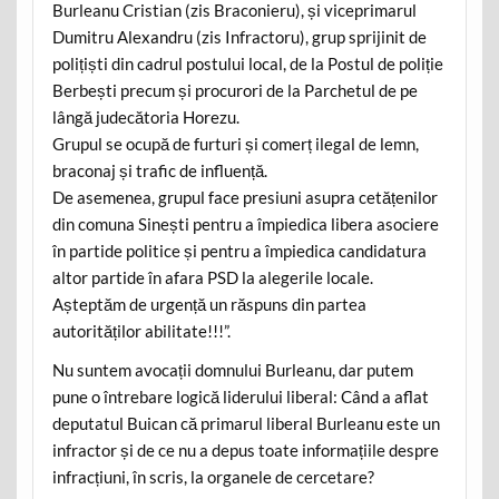
Burleanu Cristian (zis Braconieru), și viceprimarul
Dumitru Alexandru (zis Infractoru), grup sprijinit de
polițiști din cadrul postului local, de la Postul de poliție
Berbești precum și procurori de la Parchetul de pe
lângă judecătoria Horezu.
Grupul se ocupă de furturi și comerț ilegal de lemn,
braconaj și trafic de influență.
De asemenea, grupul face presiuni asupra cetățenilor
din comuna Sinești pentru a împiedica libera asociere
în partide politice și pentru a împiedica candidatura
altor partide în afara PSD la alegerile locale.
Așteptăm de urgență un răspuns din partea
autorităților abilitate!!!”.
Nu suntem avocații domnului Burleanu, dar putem
pune o întrebare logică liderului liberal: Când a aflat
deputatul Buican că primarul liberal Burleanu este un
infractor și de ce nu a depus toate informațiile despre
infracțiuni, în scris, la organele de cercetare?