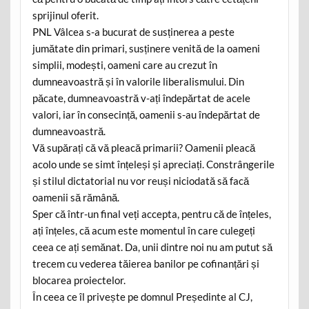
sprijinul oferit.
PNL Vâlcea s-a bucurat de susținerea a peste
jumătate din primari, susținere venită de la oameni
simplii, modești, oameni care au crezut în
dumneavoastră și în valorile liberalismului. Din
păcate, dumneavoastră v-ați îndepărtat de acele
valori, iar în consecință, oamenii s-au îndepărtat de
dumneavoastră.
Vă supărați că vă pleacă primarii? Oamenii pleacă
acolo unde se simt înțeleși și apreciați. Constrângerile
și stilul dictatorial nu vor reuși niciodată să facă
oamenii să rămână.
Sper că într-un final veți accepta, pentru că de înțeles,
ați înțeles, că acum este momentul în care culegeți
ceea ce ați semănat. Da, unii dintre noi nu am putut să
trecem cu vederea tăierea banilor pe cofinanțări și
blocarea proiectelor.
În ceea ce îl privește pe domnul Președinte al CJ,