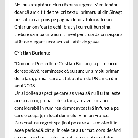
Noi nu așteptăm niciun răspuns urgent. Menționăm
doar că am citit de trei ori textul primarului din Sinești
postat ca răspuns pe pagina deputatului vâlcean.
Chiar un om foarte echilibrat și cu mult bun simț
trebuie să aibă un anumit nivel pentru a da un răspuns
atât de elegant unor acuzații atât de grave.
Cristian Burlanu:
“Domnule Președinte Cristian Buican, ca prim lucru,
doresc să vă reamintesc că eu sunt un simplu primar
de la țară, primar care a stat alături de PNL încă din
anul 2008.
Un al doilea aspect pe care aș vrea să nu îl uitați este
acela că noi, primarii de la țară, am avut un aport
considerabil în numirea dumneavoastră în funcția pe
care o ocupați, în locul domnului Emilian Frâncu.
Personal, nu regret sprijinul pe care vi l-am oferit în
acea perioadă, cât și în cele ce au urmat, considerând
că pentru o bucată de timp ați întors către cetățeni