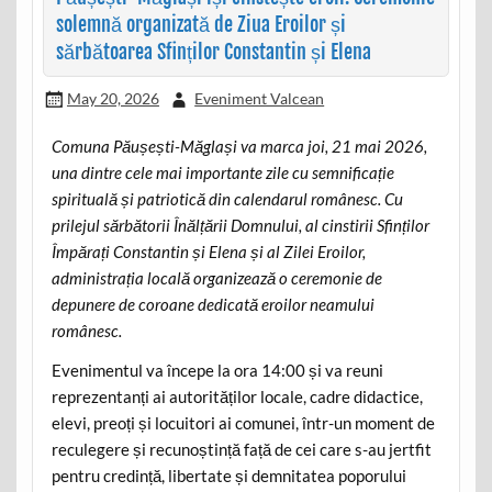
solemnă organizată de Ziua Eroilor și
sărbătoarea Sfinților Constantin și Elena
May 20, 2026
Eveniment Valcean
Comuna Păușești-Măglași va marca joi, 21 mai 2026,
una dintre cele mai importante zile cu semnificație
spirituală și patriotică din calendarul românesc. Cu
prilejul sărbătorii Înălțării Domnului, al cinstirii Sfinților
Împărați Constantin și Elena și al Zilei Eroilor,
administrația locală organizează o ceremonie de
depunere de coroane dedicată eroilor neamului
românesc.
Evenimentul va începe la ora 14:00 și va reuni
reprezentanți ai autorităților locale, cadre didactice,
elevi, preoți și locuitori ai comunei, într-un moment de
reculegere și recunoștință față de cei care s-au jertfit
pentru credință, libertate și demnitatea poporului