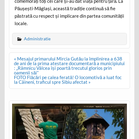
comemorați toți cei care și-au dat viața pentru țară. La
Păușești-Măglași, această tradiție continuă să fie
păstrată cu respect și implicare din partea comunității
locale.
Administratie
Post
« Mesajul primarului Mircia Gutău la împlinirea a 638
navigation
de ani de la prima atestare documentară a municipiului
: „Râmnicu Vâlcea își poartă trecutul glorios prin
oamenii săi”
FOTO Flăcări pe calea ferată! O locomotivă a luat foc
la Câineni, traficul spre Sibiu afectat »