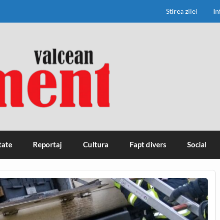
Stirea zilei
In
tate
Reportaj
Cultura
Fapt divers
Social