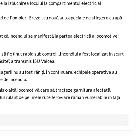
re la izbucnirea focului la compartimentul electric al
ției de Pompieri Brezoi, cu două autospeciale de stingere cu apă
at că incendiul se manifestă la partea electrică a locomotivei
ă fie ținut rapid sub control. „Incendiul a fost localizat în scurt
ăsite”, a transmis ISU Vâlcea.
asagerii nu au fost răniți. În continuare, echipele operative au
e de incendiu.
mis o altă locomotivă care să tracteze garnitura afectată.
lul rulant de pe unele rute feroviare rămân vulnerabile în fața