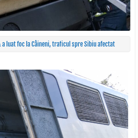
 luat foc la Câineni, traficul spre Sibiu afectat