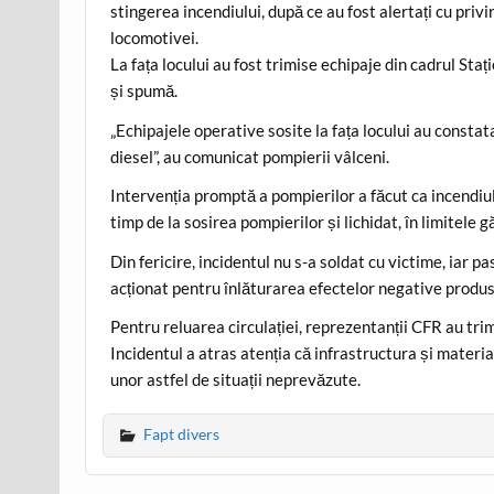
stingerea incendiului, după ce au fost alertați cu privi
locomotivei.
La fața locului au fost trimise echipaje din cadrul Sta
și spumă.
„Echipajele operative sosite la fața locului au constat
diesel”, au comunicat pompierii vâlceni.
Intervenția promptă a pompierilor a făcut ca incendiul s
timp de la sosirea pompierilor și lichidat, în limitele g
Din fericire, incidentul nu s-a soldat cu victime, iar p
acționat pentru înlăturarea efectelor negative produs
Pentru reluarea circulației, reprezentanții CFR au tri
Incidentul a atras atenția că infrastructura și materia
unor astfel de situații neprevăzute.
Fapt divers