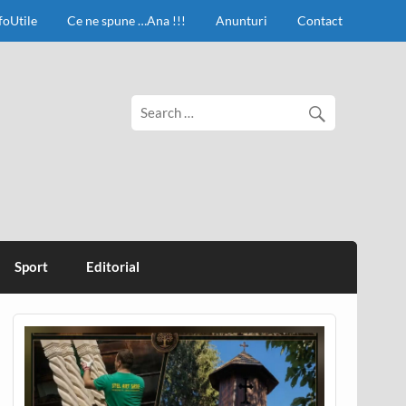
foUtile
Ce ne spune …Ana !!!
Anunturi
Contact
Sport
Editorial