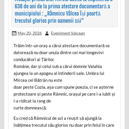
638 de ani de la prima atestare documentară a
municipiului : „Râmnicu Vâlcea își poartă
trecutul glorios prin oamenii săi”
May 20, 2026
Eveniment Valcean
Trăim într-un oraș a cărui atestare documentară se
datorează nu doar unuia dintre cei mai longevivi
conducători ai Țărilor
Române, dar și celui sub a cărui domnie Valahia
ajungea la un apogeu al întinderii sale. Umbra lui
Mircea cel Bătrân nu este
doar peste Cozia, așa cum spune poezia, ci se așterne
protectoare și peste Râmnic, orașul pe care l-a iubit și
l-a ridicat la rang de
curte domnească.
Eu cred că Râmnicul de azi a reușit să ajungă la
înălțimea trecutul său glorios nu doar prin felul în care