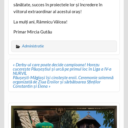
sănătate, succes în proiectele lor și încredere în
viitorul extraordinar al acestui oraș!
La mulți ani, Râmnicu Vâlcea!
Primar Mircia Gutău
Administratie
Post
« Derby-ul care poate decide campioana! Horezu
navigation
cucerește Păușeștiul și urcă pe primul loc în Liga a IV-a
NURVIL
Păușești-Măglași își cinstește eroii. Ceremonie solemnă
organizată de Ziua Eroilor și sărbătoarea Sfinților
Constantin și Elena »