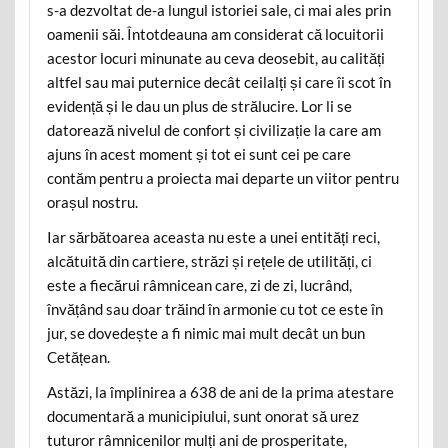
s-a dezvoltat de-a lungul istoriei sale, ci mai ales prin
oamenii săi. Întotdeauna am considerat că locuitorii
acestor locuri minunate au ceva deosebit, au calități
altfel sau mai puternice decât ceilalți și care îi scot în
evidență și le dau un plus de strălucire. Lor li se
datorează nivelul de confort și civilizație la care am
ajuns în acest moment și tot ei sunt cei pe care
contăm pentru a proiecta mai departe un viitor pentru
orașul nostru.
Iar sărbătoarea aceasta nu este a unei entități reci,
alcătuită din cartiere, străzi și rețele de utilități, ci
este a fiecărui râmnicean care, zi de zi, lucrând,
învățând sau doar trăind în armonie cu tot ce este în
jur, se dovedește a fi nimic mai mult decât un bun
Cetățean.
Astăzi, la împlinirea a 638 de ani de la prima atestare
documentară a municipiului, sunt onorat să urez
tuturor râmnicenilor mulți ani de prosperitate,