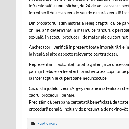
infracțională a unui bărbat, de 24 de ani, cercetat pe
întreținerii de acte sexuale sau de natură sexuală într
Din probatoriul administrat a reieșit faptul că, pe pa
online, ar fi determinat în mai multe rânduri, o pers
sexuală, în scopul producerii de materiale cu conținut 
Anchetatorii verifică în prezent toate împrejurările în
la iveală și alte aspecte relevante pentru dosar.
Reprezentanții autorităților atrag atenția că orice c
părinții trebuie să fie atenți la activitatea copiilor 
la interacțiunile cu persoane necunoscute.
Cazul din județul vecin Argeș rămâne în atenția ancheta
cadrul procedurii penale.
Precizăm că persoana cercetată beneficiază de toate 
procedură penală, inclusiv de prezumția de nevinovăție
Fapt divers