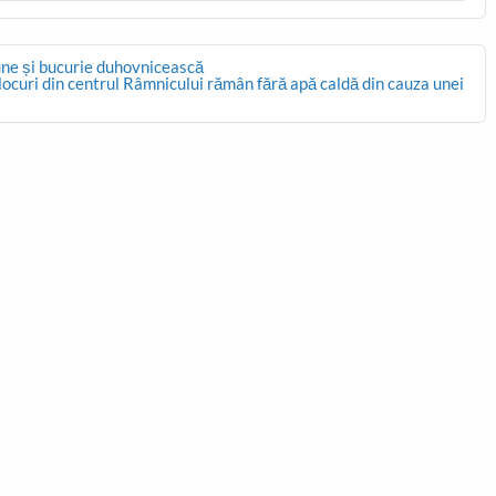
une și bucurie duhovnicească
locuri din centrul Râmnicului rămân fără apă caldă din cauza unei