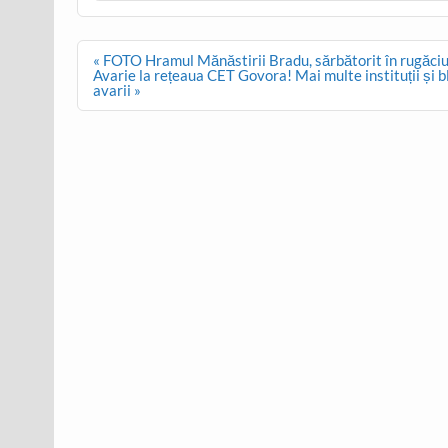
Post
« FOTO Hramul Mănăstirii Bradu, sărbătorit în rugăci
navigation
Avarie la rețeaua CET Govora! Mai multe instituții și b
avarii »