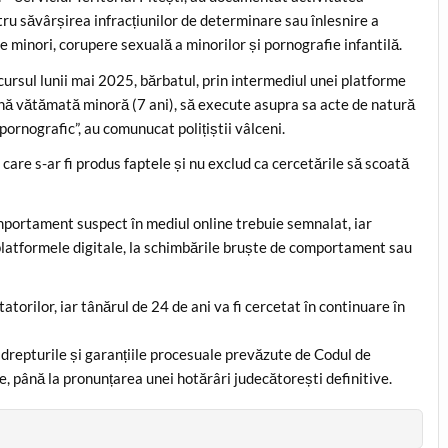
ntru săvârșirea infracțiunilor de determinare sau înlesnire a
e minori, corupere sexuală a minorilor și pornografie infantilă.
rcursul lunii mai 2025, bărbatul, prin intermediul unei platforme
oană vătămată minoră (7 ani), să execute asupra sa acte de natură
pornografic”, au comunucat polițiștii vâlceni.
 care s-ar fi produs faptele și nu exclud ca cercetările să scoată
omportament suspect în mediul online trebuie semnalat, iar
pe platformele digitale, la schimbările bruște de comportament sau
torilor, iar tânărul de 24 de ani va fi cercetat în continuare în
drepturile și garanțiile procesuale prevăzute de Codul de
, până la pronunțarea unei hotărâri judecătorești definitive.