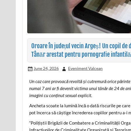
Oroare în județul vecin Argeș! Un copil de 
Tânăr arestat pentru pornografie infantilă
June 24, 2026
Eveniment Valcean
Un caz care provoacă revoltă și cutremură orice părinte a
numai 7 ani ar fi devenit victima unui tânăr de 24 de ani
imagini cu conținut sexual explicit.
Ancheta scoate la lumină încă o dată riscurile pe car
pot încerca să câștige încrederea copiilor pentru a-i 
“Polițiștii Brigăzii de Combatere a Criminalității Orga
Infracțiunilor de Criminalitate Organizată și Terorism