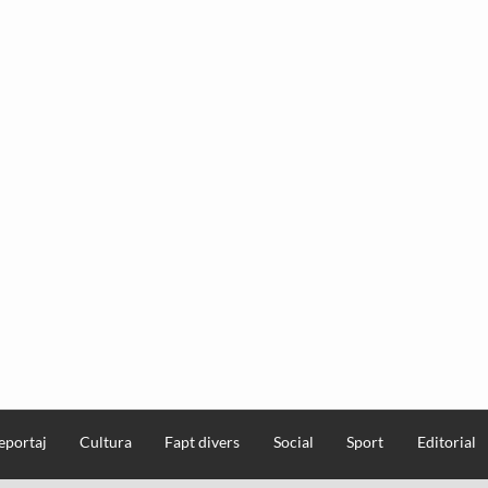
eportaj
Cultura
Fapt divers
Social
Sport
Editorial