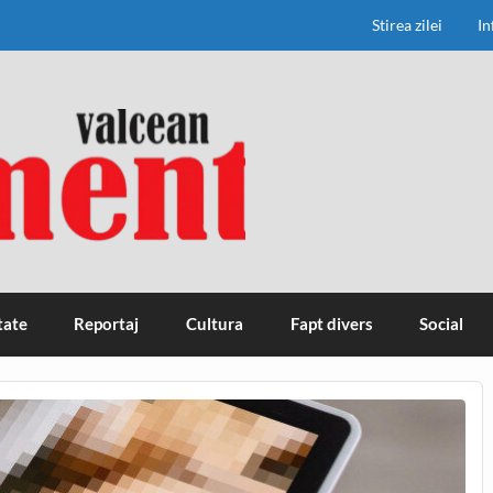
Stirea zilei
In
tate
Reportaj
Cultura
Fapt divers
Social