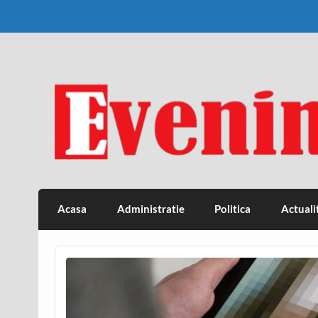
Skip
to
content
Eveniment Valcean
Acasa
Administratie
Politica
Actuali