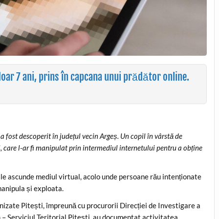
doar 7 ani, prins în capcana unui prădător online.
 fost descoperit în județul vecin Argeș. Un copil în vârstă de
, care l-ar fi manipulat prin intermediul internetului pentru a obține
e le ascunde mediul virtual, acolo unde persoane rău intenționate
manipula și exploata.
nizate Pitești, împreună cu procurorii Direcției de Investigare a
 – Serviciul Teritorial Pitești, au documentat activitatea