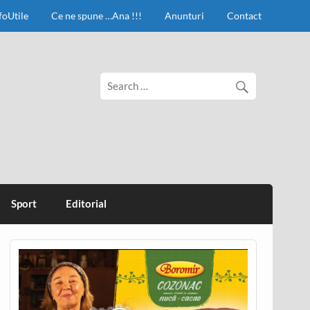
foUtile
Ce ne spune …Ana !!!
Anunturi
Contact
Sport
Editorial