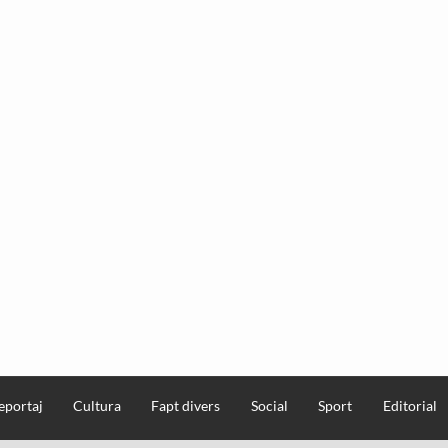
eportaj
Cultura
Fapt divers
Social
Sport
Editorial