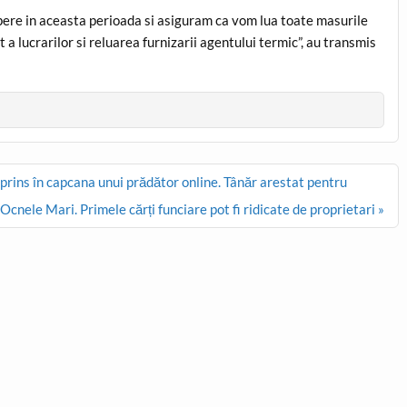
pere in aceasta perioada si asiguram ca vom lua toate masurile
a lucrarilor si reluarea furnizarii agentului termic”, au transmis
, prins în capcana unui prădător online. Tânăr arestat pentru
cnele Mari. Primele cărți funciare pot fi ridicate de proprietari »