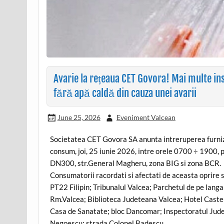
Avarie la rețeaua CET Govora! Mai multe ins
fără apă caldă din cauza unei avarii
June 25, 2026
Eveniment Valcean
Societatea CET Govora SA anunta intreruperea furniza
consum, joi, 25 iunie 2026, intre orele 0700 ÷ 1900, 
DN300, str.General Magheru, zona BIG si zona BCR.
Consumatorii racordati si afectati de aceasta oprir
PT22 Filipin; Tribunalul Valcea; Parchetul de pe lang
Rm.Valcea; Biblioteca Judeteana Valcea; Hotel Caste
Casa de Sanatate; bloc Dancomar; Inspectoratul Jude
Negoescu; strada Colonel Badescu.