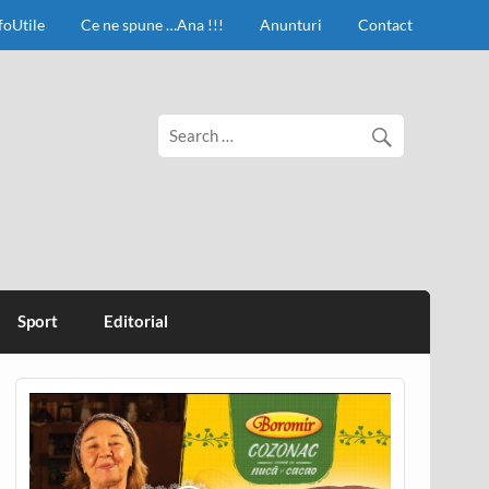
foUtile
Ce ne spune …Ana !!!
Anunturi
Contact
Sport
Editorial