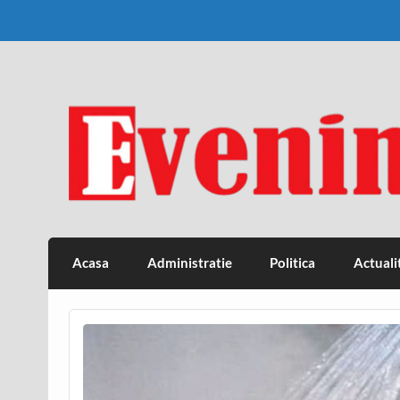
Skip
to
content
Eveniment Valcean
Acasa
Administratie
Politica
Actuali