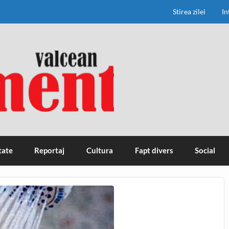
Stirea zilei
In
tate
Reportaj
Cultura
Fapt divers
Social