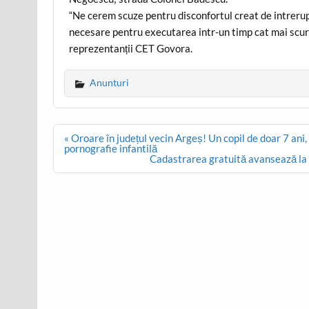
“Ne cerem scuze pentru disconfortul creat de intreru
necesare pentru executarea intr-un timp cat mai scurt 
reprezentanții CET Govora.
Anunturi
Post
« Oroare în județul vecin Argeș! Un copil de doar 7 ani
navigation
pornografie infantilă
Cadastrarea gratuită avansează la O