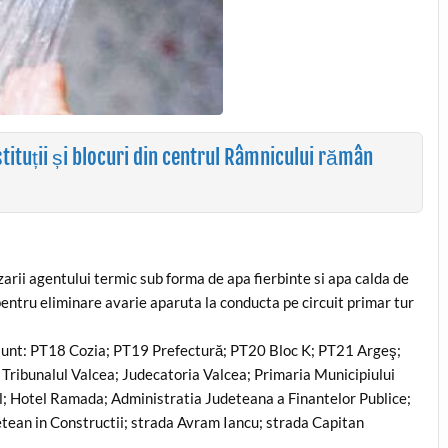
tituții și blocuri din centrul Râmnicului rămân
rii agentului termic sub forma de apa fierbinte si apa calda de
pentru eliminare avarie aparuta la conducta pe circuit primar tur
e sunt: PT18 Cozia; PT19 Prefectură; PT20 Bloc K; PT21 Argeş;
a Tribunalul Valcea; Judecatoria Valcea; Primaria Municipiului
l; Hotel Ramada; Administratia Judeteana a Finantelor Publice;
tean in Constructii; strada Avram Iancu; strada Capitan