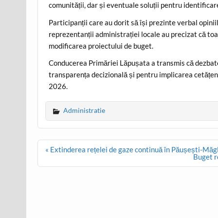
comunității, dar și eventuale soluții pentru identificar
Participanții care au dorit să își prezinte verbal opini
reprezentanții administrației locale au precizat că toa
modificarea proiectului de buget.
Conducerea Primăriei Lăpușata a transmis că dezbate
transparența decizională și pentru implicarea cetățenil
2026.
Administratie
Post
« Extinderea rețelei de gaze continuă în Păușești-Măgl
navigation
Buget r