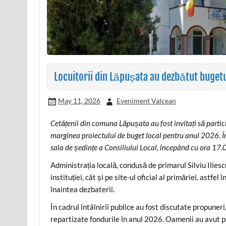
Locuitorii din Lăpușata au dezbătut buget
May 11, 2026
Eveniment Valcean
Cetățenii din comuna Lăpușata au fost invitați să parti
marginea proiectului de buget local pentru anul 2026. Î
sala de ședințe a Consiliului Local, începând cu ora 17.
Administrația locală, condusă de primarul Silviu Iliescu
instituției, cât și pe site-ul oficial al primăriei, ast
înaintea dezbaterii.
În cadrul întâlnirii publice au fost discutate propuneri
repartizate fondurile în anul 2026. Oamenii au avut p