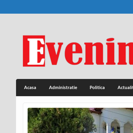
Skip
to
content
Eveniment Valcean
Acasa
Administratie
Politica
Actuali