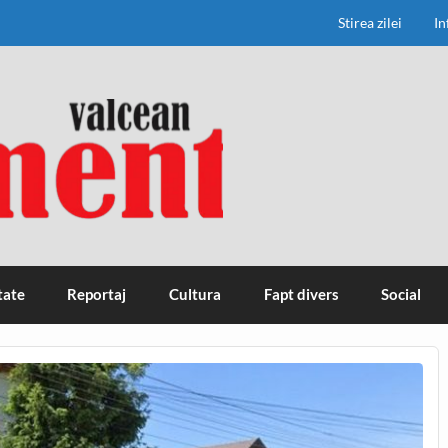
Stirea zilei
In
tate
Reportaj
Cultura
Fapt divers
Social