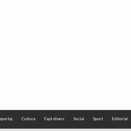
eportaj
Cultura
Fapt divers
Social
Sport
Editorial