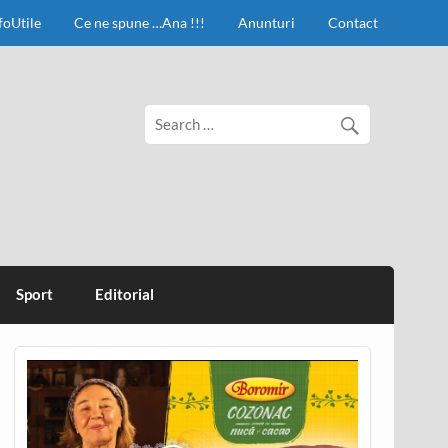
foUtile
Ce ne spune …Ana !!!
Anunturi
Contact
Sport
Editorial