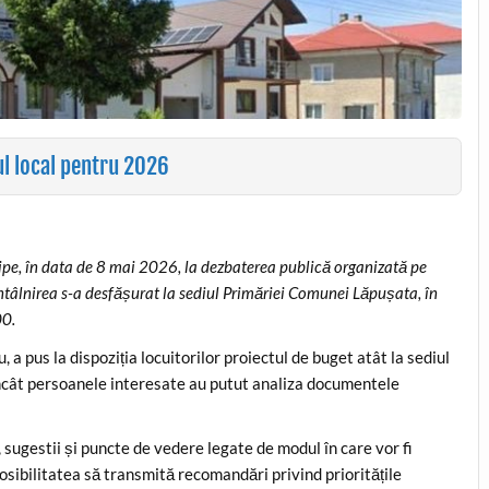
ul local pentru 2026
cipe, în data de 8 mai 2026, la dezbaterea publică organizată pe
ntâlnirea s-a desfășurat la sediul Primăriei Comunei Lăpușata, în
00.
, a pus la dispoziția locuitorilor proiectul de buget atât la sediul
fel încât persoanele interesate au putut analiza documentele
, sugestii și puncte de vedere legate de modul în care vor fi
osibilitatea să transmită recomandări privind prioritățile