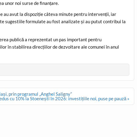
ea unor noi surse de finanțare.
ile au avut la dispoziție câteva minute pentru intervenții, iar
te sugestiile formulate au fost analizate și au putut contribui la
rea publică a reprezentat un pas important pentru
or în stabilirea direcțiilor de dezvoltare ale comunei în anul
ași, prin programul „Anghel Saligny”
edus cu 10% la Stoenești în 2026: investițiile noi, puse pe pauză »