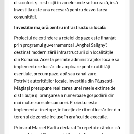
disconfort și restricții în zonele unde se lucrează, însă
investiția este una necesară pentru dezvoltarea
comunității.
Investiție majoră pentru infrastructura locală
Proiectul de extindere a rețelei de gaze este finanțat
prin programul guvernamental „Anghel Saligny”,
destinat modernizării infrastructurii din localitățile
din România. Acesta permite administrațiilor locale să
implementeze lucrări de amploare pentru utilități
esențiale, precum gaze, apă sau canalizare.
Potrivit autorităților locale, investiția din Păușești-
Măglași presupune realizarea unei rețele extinse de
distribuție și branșarea a numeroase gospodării din
mai multe zone ale comunei. Proiectul este
implementat în etape, în funcție de ritmul lucrărilor din
teren și de zonele incluse în graficul de execuție.
Primarul Marcel Radi a declarat în repetate rânduri că