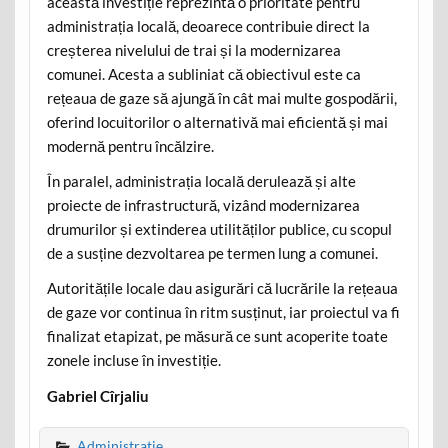
această investiție reprezintă o prioritate pentru
administrația locală, deoarece contribuie direct la
creșterea nivelului de trai și la modernizarea
comunei. Acesta a subliniat că obiectivul este ca
rețeaua de gaze să ajungă în cât mai multe gospodării,
oferind locuitorilor o alternativă mai eficientă și mai
modernă pentru încălzire.
În paralel, administrația locală derulează și alte
proiecte de infrastructură, vizând modernizarea
drumurilor și extinderea utilităților publice, cu scopul
de a susține dezvoltarea pe termen lung a comunei.
Autoritățile locale dau asigurări că lucrările la rețeaua
de gaze vor continua în ritm susținut, iar proiectul va fi
finalizat etapizat, pe măsură ce sunt acoperite toate
zonele incluse în investiție.
Gabriel Cîrjaliu
Administratie