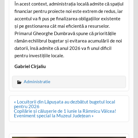
În acest context, administrația locală admite că spațiul
financiar pentru proiecte noi este extrem de redus, iar
accentul va fi pus pe finalizarea obligațiilor existente
și pe gestionarea cât mai eficientă a resurselor.
Primarul Gheorghe Dumbravă spune că prioritățile
rămân echilibrul bugetar și evitarea acumulării de noi
datorii, însă admite că anul 2026 va fi unul dificil
pentru investițiile locale.
Gabriel Cîrjaliu
Administratie
Post
« Locuitorii din Lăpușata au dezbătut bugetul local
navigation
pentru 2026
Copilărie și călușerie de 1 iunie la Râmnicu Vâlcea!
Eveniment special la Muzeul Județean »