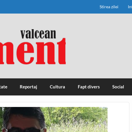
Stirea zilei
In
tate
Reportaj
Cultura
Fapt divers
Social