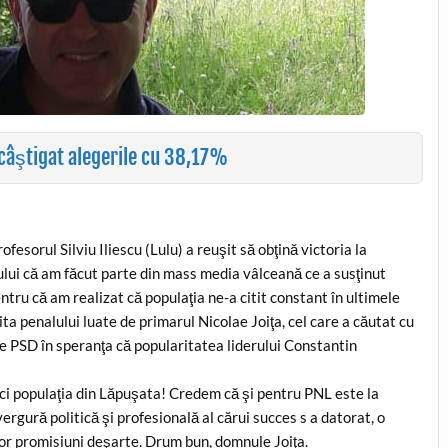
câştigat alegerile cu 38,17%
ofesorul Silviu Iliescu (Lulu) a reuşit să obţină victoria la
ului că am făcut parte din mass media vâlceană ce a susţinut
tru că am realizat că populaţia ne-a citit constant în ultimele
mita penalului luate de primarul Nicolae Joiţa, cel care a căutat cu
e PSD în speranţa că popularitatea liderului Constantin
nici populaţia din Lăpuşata! Credem că şi pentru PNL este la
rgură politică şi profesională al cărui succes s a datorat, o
unor promisiuni deşarte. Drum bun, domnule Joiţa.