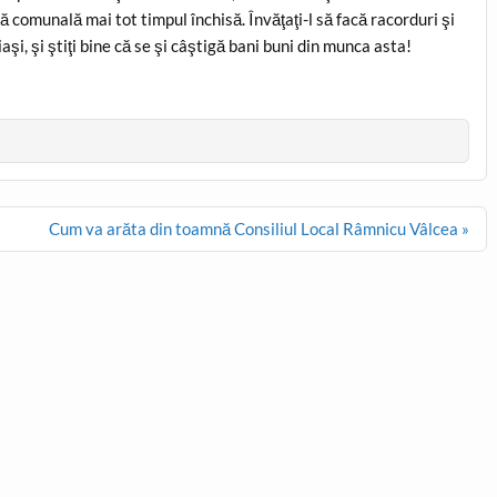
ecă comunală mai tot timpul închisă. Învăţaţi-l să facă racorduri şi
şi, şi ştiţi bine că se şi câştigă bani buni din munca asta!
Cum va arăta din toamnă Consiliul Local Râmnicu Vâlcea »