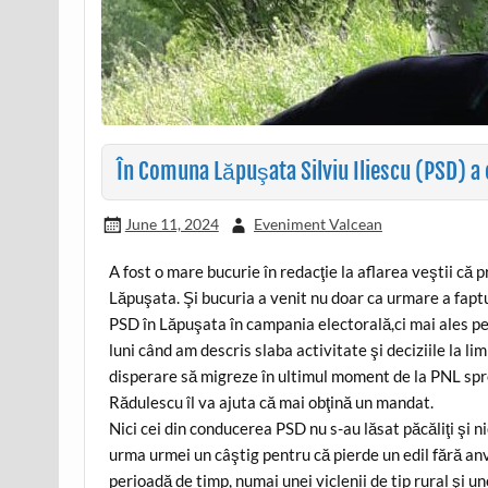
În Comuna Lăpuşata Silviu Iliescu (PSD) a 
June 11, 2024
Eveniment Valcean
A fost o mare bucurie în redacţie la aflarea veştii că pr
Lăpuşata. Şi bucuria a venit nu doar ca urmare a fapt
PSD în Lăpuşata în campania electorală,ci mai ales pen
luni când am descris slaba activitate şi deciziile la li
disperare să migreze în ultimul moment de la PNL spr
Rădulescu îl va ajuta că mai obţină un mandat.
Nici cei din conducerea PSD nu s-au lăsat păcăliţi şi 
urma urmei un câştig pentru că pierde un edil fără anve
perioadă de timp, numai unei viclenii de tip rural şi 