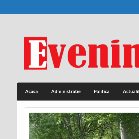
Skip
to
content
Eveniment Valcean
Acasa
Administratie
Politica
Actuali