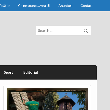
foUtile
Ce ne spune …Ana !!!
Anunturi
Contact
Sport
Editorial