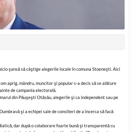
nicio şansă să câştige alegerile locale în comuna Stoeneşti. Aici
t om aprig, mândru, muncitor şi popular s-a decis să se alăture
ainte de campania electorală.
primarul din Păuşeşti Otăsău, alegerile şi ca independent sau pe
umbravă şi a echipei sale de consilieri de a încerca să facă
tică, dar după o colaborare foarte bună şi transparentă cu