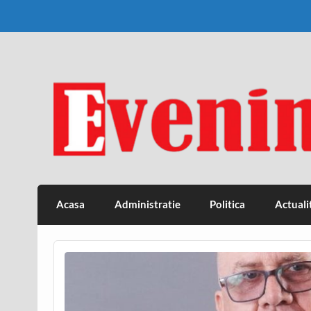
Skip
to
content
Eveniment Valcean
Acasa
Administratie
Politica
Actuali