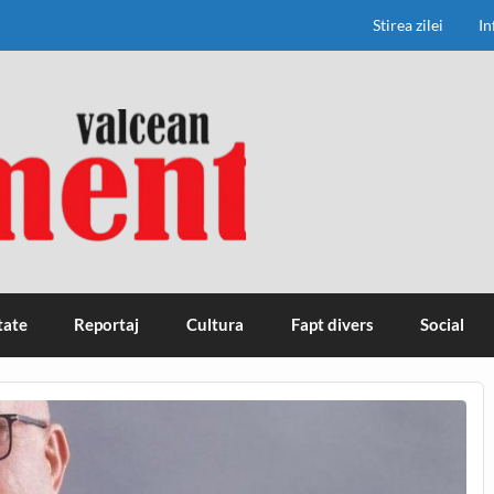
Stirea zilei
In
tate
Reportaj
Cultura
Fapt divers
Social