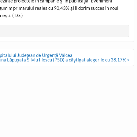
ezinte proiectele în campanie şi în publicaţia “Eveniment
mulţumim primarului reales cu 90,43% şi îi dorim succes în noul
neşti. (T.G.)
pitalului Județean de Urgență Vâlcea
na Lăpuşata Silviu Iliescu (PSD) a câştigat alegerile cu 38,17% »