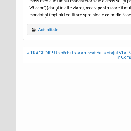
mass media în timpul mandatelor sale a decis să–şi pr
Vâlcean”, (dar şi în alte ziare), motiv pentru care îi 
mandat şi împliniri edilitare spre binele celor din Stoe
Actualitate
Post
« TRAGEDIE! Un bărbat s-a aruncat de la etajul VI al S
navigation
În Comu