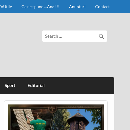
foUtile
Ce ne spune …Ana !!!
Anunturi
Contact
Sport
Editorial