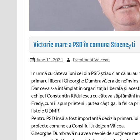
Victorie mare a PSD în comuna Stoeneşti
June 11, 2024
Eveniment Valcean
În urmă cu câteva luni cei din PSD ştiau clar că nu au 
primarul liberal Gheorghe Dumbravă era de neînvins.
Dar ceva s-a întâmplat în organizaţia liberală şi aces
echipei Constantin Rădulescu cu câteva săptămâni în
Fredy, cum îi spun prietenii, putea câştiga, la fel ca 
listele UDMR.
Pentru PSD însă a fost importantă decizia primarului D
proiecte comune cu Consiliul Judeţean Vâlcea.
Gheorghe Dumbravă nu avea nevoie de susţinere media