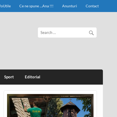
foUtile
Ce ne spune …Ana !!!
Anunturi
Contact
Sport
Editorial