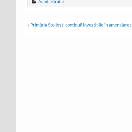
Administratie
Post
« Primăria Stoilești continuă investițiile în amenajare
navigation