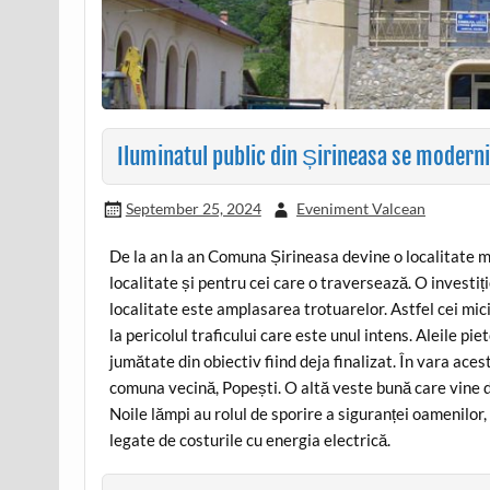
Iluminatul public din Șirineasa se modern
September 25, 2024
Eveniment Valcean
De la an la an Comuna Șirineasa devine o localitate 
localitate și pentru cei care o traversează. O investiț
localitate este amplasarea trotuarelor. Astfel cei mic
la pericolul traficului care este unul intens. Aleile p
jumătate din obiectiv fiind deja finalizat. În vara aces
comuna vecină, Popești. O altă veste bună care vine d
Noile lămpi au rolul de sporire a siguranței oamenilor, 
legate de costurile cu energia electrică.