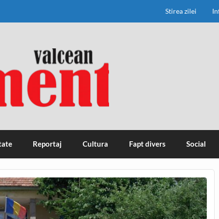
Stirea zilei
In
tate
Reportaj
Cultura
Fapt divers
Social