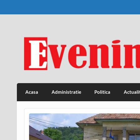
Skip
to
content
Eveniment Valcean
Acasa
Administratie
Politica
Actuali