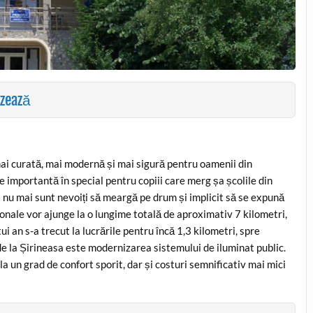
izează
mai curată, mai modernă și mai sigură pentru oamenii din
ie importantă în special pentru copiii care merg șa școlile din
i nu mai sunt nevoiți să meargă pe drum și implicit să se expună
ietonale vor ajunge la o lungime totală de aproximativ 7 kilometri,
tui an s-a trecut la lucrările pentru încă 1,3 kilometri, spre
e la Șirineasa este modernizarea sistemului de iluminat public.
la un grad de confort sporit, dar și costuri semnificativ mai mici