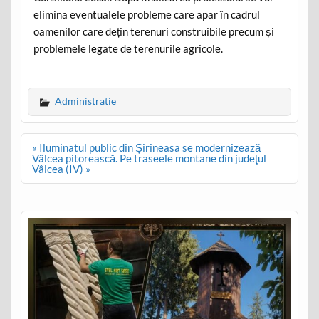
elimina eventualele probleme care apar în cadrul
oamenilor care dețin terenuri construibile precum și
problemele legate de terenurile agricole.
Administratie
Post
« Iluminatul public din Șirineasa se modernizează
navigation
Vâlcea pitorească. Pe traseele montane din judeţul
Vâlcea (IV) »