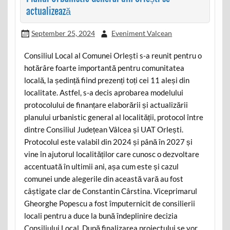
actualizează
September 25, 2024
Eveniment Valcean
Consiliul Local al Comunei Orlești s-a reunit pentru o
hotărâre foarte importantă pentru comunitatea
locală, la ședință fiind prezenți toți cei 11 aleși din
localitate. Astfel, s-a decis aprobarea modelului
protocolului de finanțare elaborării și actualizării
planului urbanistic general al localității, protocol între
dintre Consiliul Județean Vâlcea și UAT Orlești.
Protocolul este valabil din 2024 și până în 2027 și
vine în ajutorul localităților care cunosc o dezvoltare
accentuată în ultimii ani, așa cum este și cazul
comunei unde alegerile din această vară au fost
câștigate clar de Constantin Cârstina. Viceprimarul
Gheorghe Popescu a fost împuternicit de consilierii
locali pentru a duce la bună îndeplinire decizia
Consiliului Local. După finalizarea proiectului se vor