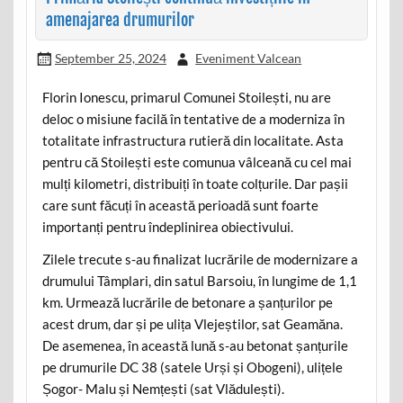
amenajarea drumurilor
September 25, 2024
Eveniment Valcean
Florin Ionescu, primarul Comunei Stoilești, nu are
deloc o misiune facilă în tentative de a moderniza în
totalitate infrastructura rutieră din localitate. Asta
pentru că Stoilești este comunua vâlceană cu cel mai
mulți kilometri, distribuiți în toate colțurile. Dar pașii
care sunt făcuți în această perioadă sunt foarte
importanți pentru îndeplinirea obiectivului.
Zilele trecute s-au finalizat lucrările de modernizare a
drumului Tâmplari, din satul Barsoiu, în lungime de 1,1
km. Urmează lucrările de betonare a șanțurilor pe
acest drum, dar și pe ulița Vlejeștilor, sat Geamăna.
De asemenea, în această lună s-au betonat șanțurile
pe drumurile DC 38 (satele Urși și Obogeni), ulițele
Șogor- Malu și Nemțești (sat Vlădulești).