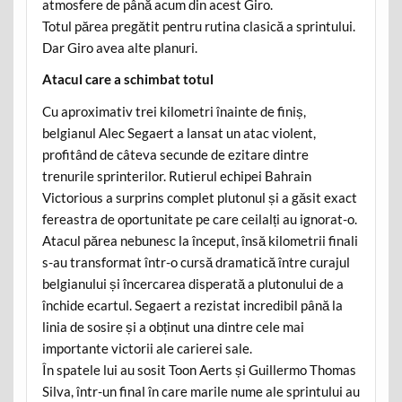
atmosfere de până acum din acest Giro.
Totul părea pregătit pentru rutina clasică a sprintului.
Dar Giro avea alte planuri.
Atacul care a schimbat totul
Cu aproximativ trei kilometri înainte de finiș,
belgianul Alec Segaert a lansat un atac violent,
profitând de câteva secunde de ezitare dintre
trenurile sprinterilor. Rutierul echipei Bahrain
Victorious a surprins complet plutonul și a găsit exact
fereastra de oportunitate pe care ceilalți au ignorat-o.
Atacul părea nebunesc la început, însă kilometrii finali
s-au transformat într-o cursă dramatică între curajul
belgianului și încercarea disperată a plutonului de a
închide ecartul. Segaert a rezistat incredibil până la
linia de sosire și a obținut una dintre cele mai
importante victorii ale carierei sale.
În spatele lui au sosit Toon Aerts și Guillermo Thomas
Silva, într-un final în care marile nume ale sprintului au