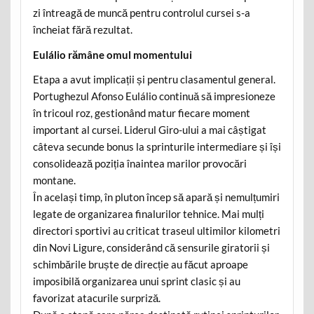
zi întreagă de muncă pentru controlul cursei s-a
încheiat fără rezultat.
Eulálio rămâne omul momentului
Etapa a avut implicații și pentru clasamentul general.
Portughezul Afonso Eulálio continuă să impresioneze
în tricoul roz, gestionând matur fiecare moment
important al cursei. Liderul Giro-ului a mai câștigat
câteva secunde bonus la sprinturile intermediare și își
consolidează poziția înaintea marilor provocări
montane.
În același timp, în pluton încep să apară și nemulțumiri
legate de organizarea finalurilor tehnice. Mai mulți
directori sportivi au criticat traseul ultimilor kilometri
din Novi Ligure, considerând că sensurile giratorii și
schimbările bruște de direcție au făcut aproape
imposibilă organizarea unui sprint clasic și au
favorizat atacurile surpriză.