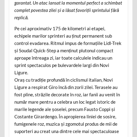
garantat. Un atac lansat la momentul perfect a schimbat
complet povestea zilei și a lăsat favoriții sprintului fără
replică.
Pe cei aproximativ 175 de kilometri ai etapei,
echipele marilor sprinteri au ținut permanent sub
control evadarea. Ritmul impus de formațiile Lidl-Trek
și Soudal Quick-Step a menținut plutonul compact
aproape întreaga zi, iar toate calculele indicau un
sprint spectaculos pe bulevardele largi din Novi
Ligure.
Oraș cu tradiție profundă în ciclismul italian, Novi
Ligure a respirat Giro încă din zorii zilei. Terasele au
fost pline, străzile decorate în roz, iar fanii au venit în
număr mare pentru a celebra un loc legat istoric de
marile legende ale șoselei, precum Fausto Coppi și
Costante Girardengo. În apropierea liniei de sosire,
fumigenele roz, muzica și zgomotul produs de mii de
suporteri au creat una dintre cele mai spectaculoase