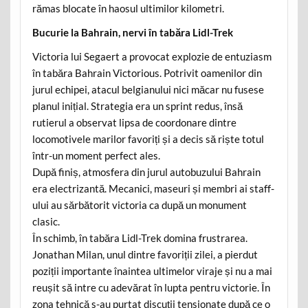
rămas blocate în haosul ultimilor kilometri.
Bucurie la Bahrain, nervi în tabăra Lidl-Trek
Victoria lui Segaert a provocat explozie de entuziasm
în tabăra Bahrain Victorious. Potrivit oamenilor din
jurul echipei, atacul belgianului nici măcar nu fusese
planul inițial. Strategia era un sprint redus, însă
rutierul a observat lipsa de coordonare dintre
locomotivele marilor favoriți și a decis să riște totul
într-un moment perfect ales.
După finiș, atmosfera din jurul autobuzului Bahrain
era electrizantă. Mecanici, maseuri și membri ai staff-
ului au sărbătorit victoria ca după un monument
clasic.
În schimb, în tabăra Lidl-Trek domina frustrarea.
Jonathan Milan, unul dintre favoriții zilei, a pierdut
poziții importante înaintea ultimelor viraje și nu a mai
reușit să intre cu adevărat în lupta pentru victorie. În
zona tehnică s-au purtat discuții tensionate după ce o