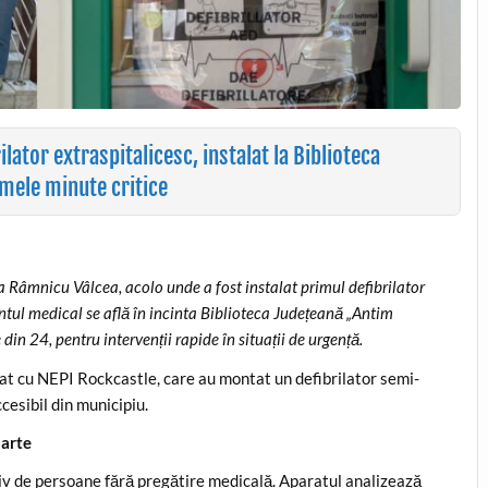
ator extraspitalicesc, instalat la Biblioteca
imele minute critice
a Râmnicu Vâlcea, acolo unde a fost instalat primul defibrilator
tul medical se află în incinta Biblioteca Județeană „Antim
din 24, pentru intervenții rapide în situații de urgență.
at cu NEPI Rockcastle, care au montat un defibrilator semi-
cesibil din municipiu.
oarte
usiv de persoane fără pregătire medicală. Aparatul analizează