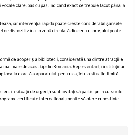
i vocale clare, pas cu pas, indicând exact ce trebuie făcut până la
ntează, iar intervenția rapidă poate crește considerabil șansele
l de dispozitiv într-o zonă circulată din centrul orașului poate
formă de acoperiș a bibliotecii, considerată una dintre atracțiile
a mai mare de acest tip din România. Reprezentanții instituțiilor
p locația exactă a aparatului, pentru ca, într-o situație-limită,
ient în situații de urgență sunt invitați să participe la cursurile
ograme certificate internațional, menite să ofere cunoștințe