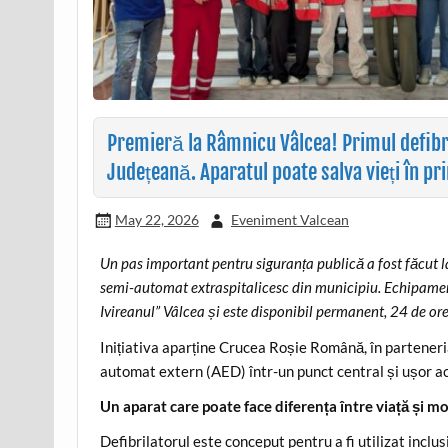
Premieră la Râmnicu Vâlcea! Primul defibril
Județeană. Aparatul poate salva vieți în pr
May 22, 2026
Eveniment Valcean
Un pas important pentru siguranța publică a fost făcut l
semi-automat extraspitalicesc din municipiu. Echipamen
Ivireanul” Vâlcea și este disponibil permanent, 24 de ore 
Inițiativa aparține Crucea Roșie Română, în parteneri
automat extern (AED) într-un punct central și ușor ac
Un aparat care poate face diferența între viață și m
Defibrilatorul este conceput pentru a fi utilizat incl