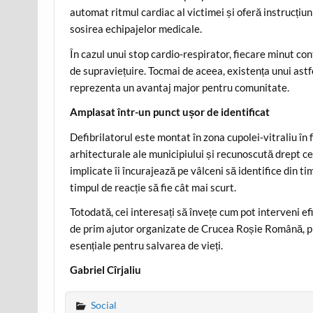
automat ritmul cardiac al victimei și oferă instrucțiun
sosirea echipajelor medicale.
În cazul unui stop cardio-respirator, fiecare minut co
de supraviețuire. Tocmai de aceea, existența unui astfe
reprezenta un avantaj major pentru comunitate.
Amplasat într-un punct ușor de identificat
Defibrilatorul este montat în zona cupolei-vitraliu în 
arhitecturale ale municipiului și recunoscută drept ce
implicate îi încurajează pe vâlceni să identifice din tim
timpul de reacție să fie cât mai scurt.
Totodată, cei interesați să învețe cum pot interveni efic
de prim ajutor organizate de Crucea Roșie Română, pr
esențiale pentru salvarea de vieți.
Gabriel Cîrjaliu
Social