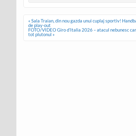
Post
« Sala Traian, din nou gazda unui cuplaj sportiv! Handba
navigation
de play-out
FOTO/VIDEO Giro d’Italia 2026 – atacul nebunesc care a
tot plutonul »