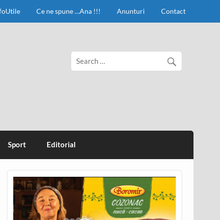
foUtile
Ce ne spune …Ana !!!
Anunturi
Contact
Sport
Editorial