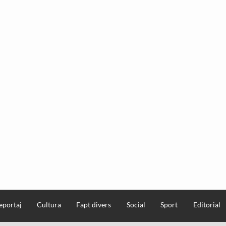
eportaj
Cultura
Fapt divers
Social
Sport
Editorial