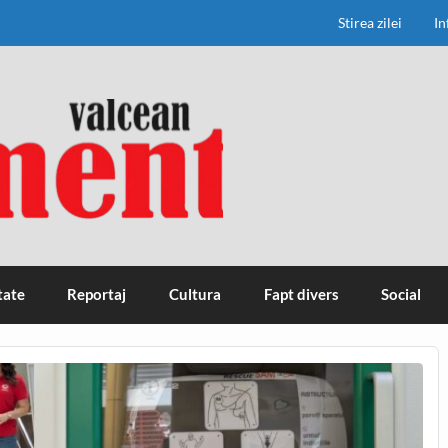
Stirea zilei
In
tate
Reportaj
Cultura
Fapt divers
Social