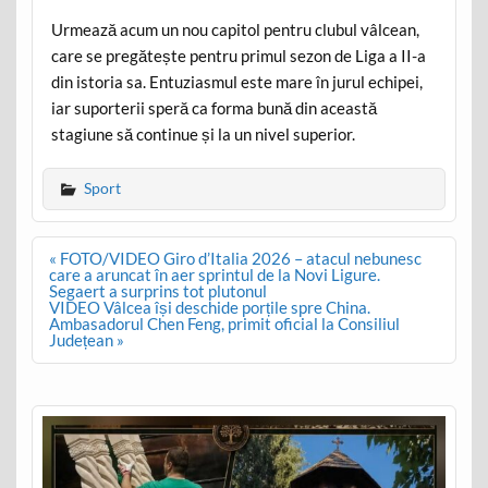
Urmează acum un nou capitol pentru clubul vâlcean,
care se pregătește pentru primul sezon de Liga a II-a
din istoria sa. Entuziasmul este mare în jurul echipei,
iar suporterii speră ca forma bună din această
stagiune să continue și la un nivel superior.
Sport
Post
« FOTO/VIDEO Giro d’Italia 2026 – atacul nebunesc
navigation
care a aruncat în aer sprintul de la Novi Ligure.
Segaert a surprins tot plutonul
VIDEO Vâlcea își deschide porțile spre China.
Ambasadorul Chen Feng, primit oficial la Consiliul
Județean »