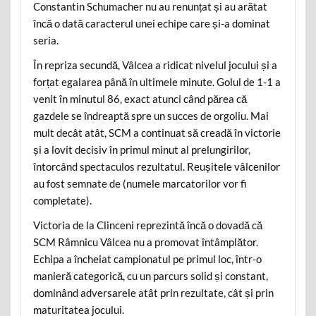
Constantin Schumacher nu au renunțat și au arătat
încă o dată caracterul unei echipe care și-a dominat
seria.
În repriza secundă, Vâlcea a ridicat nivelul jocului și a
forțat egalarea până în ultimele minute. Golul de 1-1 a
venit în minutul 86, exact atunci când părea că
gazdele se îndreaptă spre un succes de orgoliu. Mai
mult decât atât, SCM a continuat să creadă în victorie
și a lovit decisiv în primul minut al prelungirilor,
întorcând spectaculos rezultatul. Reușitele vâlcenilor
au fost semnate de (numele marcatorilor vor fi
completate).
Victoria de la Clinceni reprezintă încă o dovadă că
SCM Râmnicu Vâlcea nu a promovat întâmplător.
Echipa a încheiat campionatul pe primul loc, într-o
manieră categorică, cu un parcurs solid și constant,
dominând adversarele atât prin rezultate, cât și prin
maturitatea jocului.