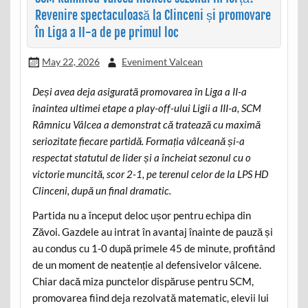
Revenire spectaculoasă la Clinceni și promovare
în Liga a II-a de pe primul loc
May 22, 2026
Eveniment Valcean
Deși avea deja asigurată promovarea în Liga a II-a
înaintea ultimei etape a play-off-ului Ligii a III-a, SCM
Râmnicu Vâlcea a demonstrat că tratează cu maximă
seriozitate fiecare partidă. Formația vâlceană și-a
respectat statutul de lider și a încheiat sezonul cu o
victorie muncită, scor 2-1, pe terenul celor de la LPS HD
Clinceni, după un final dramatic.
Partida nu a început deloc ușor pentru echipa din
Zăvoi. Gazdele au intrat în avantaj înainte de pauză și
au condus cu 1-0 după primele 45 de minute, profitând
de un moment de neatenție al defensivelor vâlcene.
Chiar dacă miza punctelor dispăruse pentru SCM,
promovarea fiind deja rezolvată matematic, elevii lui