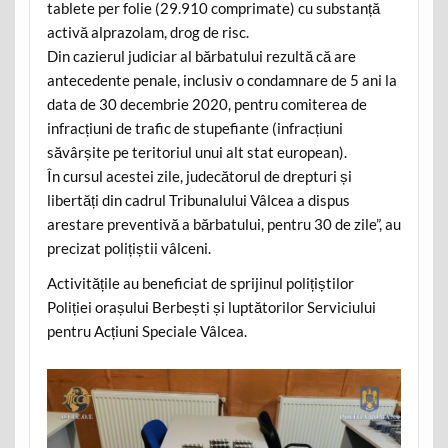
tablete per folie (29.910 comprimate) cu substanță
activă alprazolam, drog de risc.
Din cazierul judiciar al bărbatului rezultă că are
antecedente penale, inclusiv o condamnare de 5 ani la
data de 30 decembrie 2020, pentru comiterea de
infracțiuni de trafic de stupefiante (infracțiuni
săvârșite pe teritoriul unui alt stat european).
În cursul acestei zile, judecătorul de drepturi și
libertăți din cadrul Tribunalului Vâlcea a dispus
arestare preventivă a bărbatului, pentru 30 de zile”, au
precizat polițiștii vâlceni.
Activitățile au beneficiat de sprijinul polițiștilor
Poliției orașului Berbești și luptătorilor Serviciului
pentru Acțiuni Speciale Vâlcea.