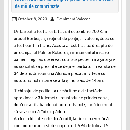
de mii de comprimate
October 8, 2023
Eveniment Valcean
Un bărbat a fost arestat azi, 8 octombrie 2023, în
orașul Berbești și reținut de polițiștii vâlceni, după ce
a fost oprit în trafic. Acesta a fost tras pe dreapta de
un echipaj al Poliției Rutiere și în momentul în care
oamenii legii au observat cutii suspecte în mașină și i-
au solicitat să prezinte ce deține, bărbatul în vârstă de
34 de ani, din comuna Alunu, a plecat în viteză cu
autoturismul în care se afla și fiul său, de 14 ani.
“Echipajul de poliție l-a urmărit pe o distanță de
aproximativ 3 kilometri, reușindu-se prinderea sa,
după ce ar fi abandonat autoturismul și ar fi încercat
să se ascundă, într-o pădure.
Au fost ridicate cele două cutii, iar în urma verificării
conținutului au fost descoperite 1.994 de folii a 15