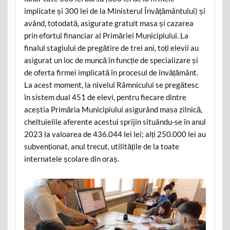
implicate și 300 lei de la Ministerul Învățământului) și
având, totodată, asigurate gratuit masa și cazarea
prin efortul financiar al Primăriei Municipiului. La
finalul stagiului de pregătire de trei ani, toți elevii au
asigurat un loc de muncă în funcție de specializare și
de oferta firmei implicată în procesul de învățământ.
La acest moment, la nivelul Râmnicului se pregătesc
în sistem dual 451 de elevi, pentru fiecare dintre
aceștia Primăria Municipiului asigurând masa zilnică,
cheltuielile aferente acestui sprijin situându-se în anul
2023 la valoarea de 436.044 lei lei; alți 250.000 lei au
subvenționat, anul trecut, utilitățile de la toate
internatele școlare din oraș.