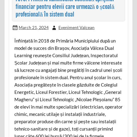
financiar pentru elevii care urmează o școală
profesională în sistem dual
March 21, 2024
Eveniment Valcean
Înființată în 2018 de Primăria Municipiului după un
model de succes din Brașov, Asociația Vâlcea Dual
Learning reunește Consiliul Județean, Inspectoratul
Școlar Județean și mai multe firme vâlcene interesate
să lucreze cu angajați bine pregătiți în cadrul unei școli
profesionale în sistem dual. Pentru anul școlar în curs,
Asociația pregătește în clasele găzduite de Colegiul
Energetic, Liceul Forestier, Liceul Tehnologic „General
Magheru” și Liceul Tehnologic „Nicolae Pleșoianu” 85
de elevi în mai multe specializări (electrician, operator
chimic, mecanic utilaje și instalații industriale,
preparator produse din carne și pește sau instalații
tehnico-sanitare și de gaze), toți cursanții primind
lunar câte 600 lei bursă (300 lei de la firmele