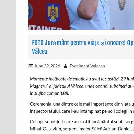
FOTO Jurământ pentru viață și onoare! Opt n
Vâlcea
June 29, 2026
Eveniment Valcean
Momente încărcate de emoție au avut loc astăzi, 29 iunie
Magheru” al județului Vâlcea, unde opt noi subofițeri au 
în slujba comunității.
Ceremonia, una dintre cele mai importante din viața un
inspectoratului, care i-au întâmpinat pe noii colegi în 
Cei opt subofițeri care au rostit jurământul sunt: s
Mihai-Octavian, sergent-major Sâlcă Adrian-Daniel, 