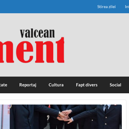
Stirea zilei
In
tate
Reportaj
Cultura
Fapt divers
Social