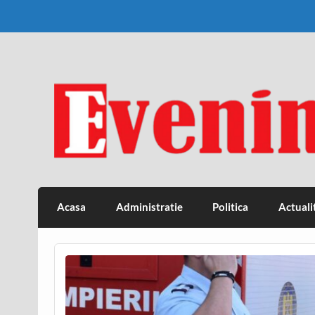
Skip
to
content
Eveniment Valcean
Acasa
Administratie
Politica
Actuali