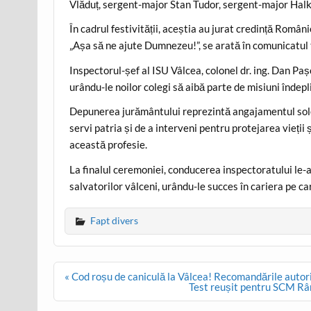
Vlăduț, sergent-major Stan Tudor, sergent-major Hal
În cadrul festivității, aceștia au jurat credință Român
„Așa să ne ajute Dumnezeu!”, se arată în comunicatul
Inspectorul-șef al ISU Vâlcea, colonel dr. ing. Dan Paș
urându-le noilor colegi să aibă parte de misiuni îndepli
Depunerea jurământului reprezintă angajamentul solem
servi patria și de a interveni pentru protejarea vieții ș
această profesie.
La finalul ceremoniei, conducerea inspectoratului le-a
salvatorilor vâlceni, urându-le succes în cariera pe ca
Fapt divers
Post
« Cod roșu de caniculă la Vâlcea! Recomandările autori
navigation
Test reușit pentru SCM Râm