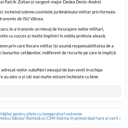
kai Patrik-Zoltan și sergent-major Dedea Denis-Andrei.
iei, încheind solemn cuvintele jurământului militar prin formula:
 transmis de ISU Vâlcea.
caru, le-a transmis un mesaj de încurajare noilor militari,
nite cu succes și multe împliniri în nobila profesie aleasă.
n prin care fiecare militar își asumă responsabilitatea de a
i bunurilor cetățenilor, indiferent de riscurile pe care le implică
 adresat noilor subofițeri mesajul de bun venit în echipa
re au ales-o și cât mai multe misiuni încheiate cu bine.
tăților pentru zilele cu temperaturi extreme
nicu Vâlcea! Remiză cu CSM Slatina în primul duel tare al verii »