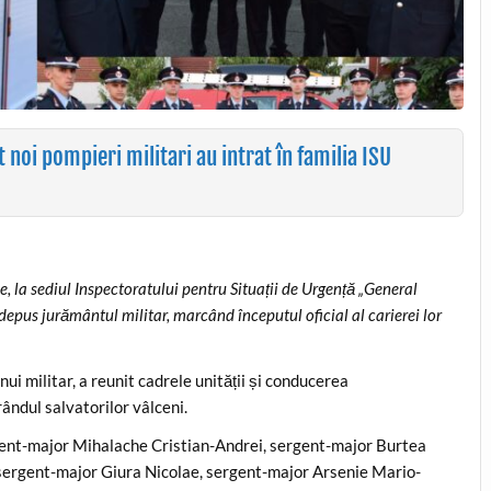
oi pompieri militari au intrat în familia ISU
, la sediul Inspectoratului pentru Situații de Urgență „General
depus jurământul militar, marcând începutul oficial al carierei lor
ui militar, a reunit cadrele unității și conducerea
rândul salvatorilor vâlceni.
ergent-major Mihalache Cristian-Andrei, sergent-major Burtea
sergent-major Giura Nicolae, sergent-major Arsenie Mario-