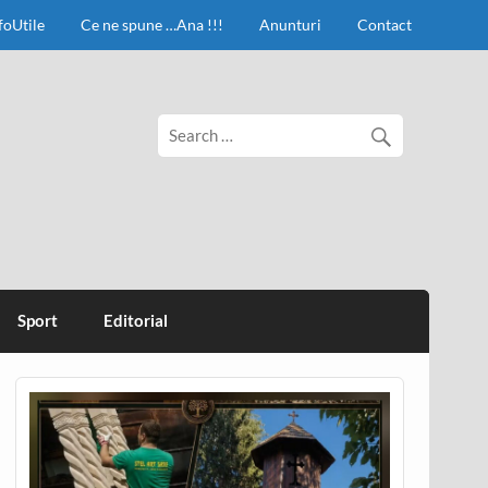
foUtile
Ce ne spune …Ana !!!
Anunturi
Contact
Sport
Editorial