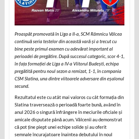
Proaspăt promovată în Liga a II-a, SCM Râmnicu Vâlcea
continuă seria testelor din această vară și a trecut cu
bine peste primul examen cu adevărat important al
perioadei de pregătire. După succesul categoric, scor 4-1,
în fața formației de Liga a IV-a Viitorul Budești, echipa
pregătită pentru noul sezon a remizat, 1-1, în compania
CSM Slatina, una dintre viitoarele adversare din eșalonul
secund.
Rezultatul este cu atât mai valoros cu cât formația din
Slatina traversează o perioadă foarte bună, având în
anul 2026 o singură înfrângere în meciurile oficiale și
amicale disputate până acum. Vâlcenii au demonstrat
că pot ține piept unei echipe solide și au oferit
semnale încurajatoare înaintea debutului în noul