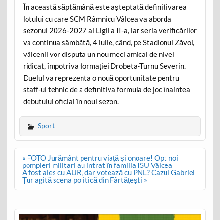
În această săptămână este așteptată definitivarea
lotului cu care SCM Râmnicu Vâlcea va aborda
sezonul 2026-2027 al Ligii a II-a, iar seria verificărilor
va continua sâmbătă, 4 iulie, când, pe Stadionul Zăvoi,
vâlcenii vor disputa un nou meci amical de nivel
ridicat, împotriva formației Drobeta-Turnu Severin.
Duelul va reprezenta o nouă oportunitate pentru
staff-ul tehnic de a definitiva formula de joc înaintea
debutului oficial în noul sezon.
Sport
Post
« FOTO Jurământ pentru viață și onoare! Opt noi
navigation
pompieri militari au intrat în familia ISU Vâlcea
A fost ales cu AUR, dar votează cu PNL? Cazul Gabriel
Țur agită scena politică din Fârtățești »