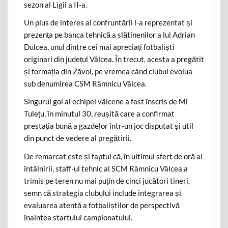
sezon al Ligii a II-a.
Un plus de interes al confruntării l-a reprezentat și
prezența pe banca tehnică a slătinenilor a lui Adrian
Dulcea, unul dintre cei mai apreciați fotbaliști
originari din județul Vâlcea. În trecut, acesta a pregătit
și formația din Zăvoi, pe vremea când clubul evolua
sub denumirea CSM Râmnicu Vâlcea.
Singurul gol al echipei vâlcene a fost înscris de Mi
Tulețu, în minutul 30, reușită care a confirmat
prestația bună a gazdelor într-un joc disputat și util
din punct de vedere al pregătirii.
De remarcat este și faptul că, în ultimul sfert de oră al
întâlnirii, staff-ul tehnic al SCM Râmnicu Vâlcea a
trimis pe teren nu mai puțin de cinci jucători tineri,
semn că strategia clubului include integrarea și
evaluarea atentă a fotbaliștilor de perspectivă
înaintea startului campionatului.