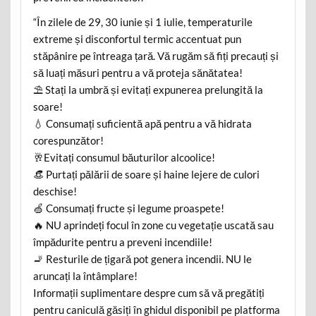
“În zilele de 29, 30 iunie și 1 iulie, temperaturile
extreme și disconfortul termic accentuat pun
stăpânire pe întreaga țară. Vă rugăm să fiți precauți și
să luați măsuri pentru a vă proteja sănătatea!
⛱️ Stați la umbră și evitați expunerea prelungită la
soare!
💧 Consumați suficientă apă pentru a vă hidrata
corespunzător!
🥂Evitați consumul băuturilor alcoolice!
👒 Purtați pălării de soare și haine lejere de culori
deschise!
🍏 Consumați fructe și legume proaspete!
🔥 NU aprindeți focul în zone cu vegetație uscată sau
împădurite pentru a preveni incendiile!
🚬 Resturile de țigară pot genera incendii. NU le
aruncați la întâmplare!
Informații suplimentare despre cum să vă pregătiți
pentru caniculă găsiți în ghidul disponibil pe platforma