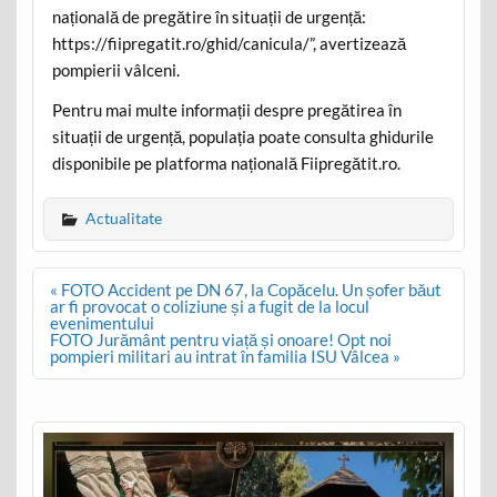
națională de pregătire în situații de urgență:
https://fiipregatit.ro/ghid/canicula/”, avertizează
pompierii vâlceni.
Pentru mai multe informații despre pregătirea în
situații de urgență, populația poate consulta ghidurile
disponibile pe platforma națională Fiipregătit.ro.
Actualitate
Post
« FOTO Accident pe DN 67, la Copăcelu. Un șofer băut
navigation
ar fi provocat o coliziune și a fugit de la locul
evenimentului
FOTO Jurământ pentru viață și onoare! Opt noi
pompieri militari au intrat în familia ISU Vâlcea »