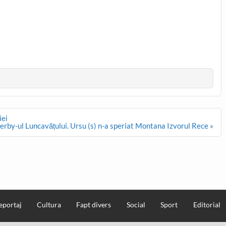
iei
derby-ul Luncavățului. Ursu (s) n-a speriat Montana Izvorul Rece »
eportaj
Cultura
Fapt divers
Social
Sport
Editorial