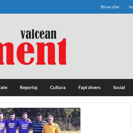
Stirea zilei
In
tate
Reportaj
Cultura
Fapt divers
Social