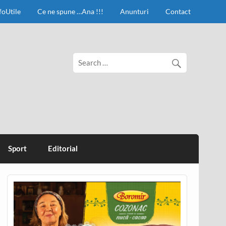
foUtile
Ce ne spune …Ana !!!
Anunturi
Contact
Sport
Editorial