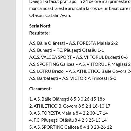
Dăești l-a făcut praf, apoi în 24 de ore mai primește 
munca noastră este aruncată la coș de un băiat care 
Otăsău, Cătălin Avan.
Seria Nord:
Rezultate:
A.S. Băile Olăneşti – A.S. FORESTA Malaia 2-2
A.S. Bunești – F.C. Păuşeşti Otăsău 1-1
A.C.S. VÂLCEA SPORT – A.S. VIITORUL Budeşti 0-6
A.S. SPORTING Galicea – A.S. VIITORUL P. Măglaşi 2
C.S. LOTRU Brezoi – A.S. ATHLETICO Băile Govora 2
A.S. Bărbăteşti – A.S. VICTORIA Frînceşti 5-0
Clasament:
1. A.S. Băile Olăneşti 8 5 3 0 26-15 18p
2. ATHLETICO B. Govora 8 5 2 1 18-10 17
3. A.S. FORESTA Malaia 8 4 2 2 30-17 14
4. F.C. Păuşeşti Otăsău 8 4 2 3 25-13 14
5. A.S. SPORTING Galicea 8 4 1 3 23-26 12