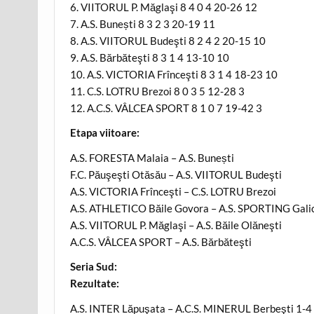
6. VIITORUL P. Măglaşi 8 4 0 4 20-26 12
7. A.S. Bunești 8 3 2 3 20-19 11
8. A.S. VIITORUL Budeşti 8 2 4 2 20-15 10
9. A.S. Bărbăteşti 8 3 1 4 13-10 10
10. A.S. VICTORIA Frînceşti 8 3 1 4 18-23 10
11. C.S. LOTRU Brezoi 8 0 3 5 12-28 3
12. A.C.S. VÂLCEA SPORT 8 1 0 7 19-42 3
Etapa viitoare:
A.S. FORESTA Malaia – A.S. Bunești
F.C. Păuşeşti Otăsău – A.S. VIITORUL Budeşti
A.S. VICTORIA Frînceşti – C.S. LOTRU Brezoi
A.S. ATHLETICO Băile Govora – A.S. SPORTING Gali
A.S. VIITORUL P. Măglaşi – A.S. Băile Olăneşti
A.C.S. VÂLCEA SPORT – A.S. Bărbăteşti
Seria Sud:
Rezultate:
A.S. INTER Lăpuşata – A.C.S. MINERUL Berbeşti 1-4