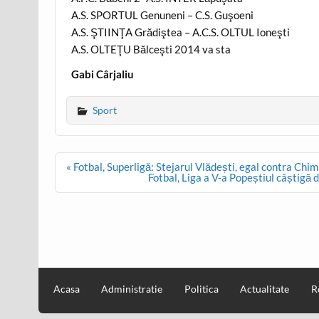
A.S. SPORTUL Genuneni – C.S. Guşoeni
A.S. ŞTIINŢA Grădiştea – A.C.S. OLTUL Ioneşti
A.S. OLTEŢU Bălceşti 2014 va sta
Gabi Cârjaliu
Sport
Post
« Fotbal, Superligă: Stejarul Vlădești, egal contra Chim
navigation
Fotbal, Liga a V-a Popeștiul câștigă 
Acasa
Administratie
Politica
Actualitate
R