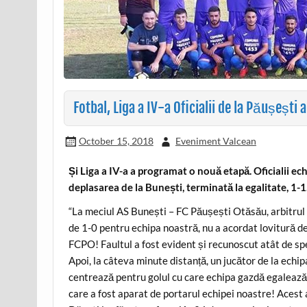
Fotbal, Liga a IV-a Oficialii de la Păușești 
October 15, 2018
Eveniment Valcean
Și Liga a IV-a a programat o nouă etapă. Oficialii ec
deplasarea de la Bunești, terminată la egalitate, 1-1
“La meciul AS Bunești – FC Păușești Otăsău, arbitrul 
de 1-0 pentru echipa noastră, nu a acordat lovitură de
FCPO! Faultul a fost evident și recunoscut atât de spe
Apoi, la câteva minute distanță, un jucător de la echi
centrează pentru golul cu care echipa gazdă egalează.
care a fost aparat de portarul echipei noastre! Acest 