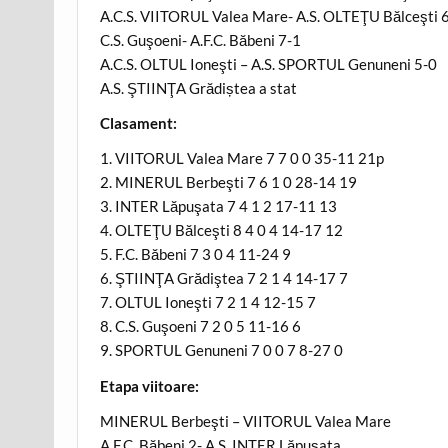
A.C.S. VIITORUL Valea Mare- A.S. OLTEŢU Bălceşti 
C.S. Guşoeni- A.F.C. Băbeni 7-1
A.C.S. OLTUL Ioneşti – A.S. SPORTUL Genuneni 5-0
A.S. ŞTIINŢA Grădiștea a stat
Clasament:
1. VIITORUL Valea Mare 7 7 0 0 35-11 21p
2. MINERUL Berbeşti 7 6 1 0 28-14 19
3. INTER Lăpuşata 7 4 1 2 17-11 13
4. OLTEŢU Bălceşti 8 4 0 4 14-17 12
5. F.C. Băbeni 7 3 0 4 11-24 9
6. ŞTIINŢA Grădiştea 7 2 1 4 14-17 7
7. OLTUL Ioneşti 7 2 1 4 12-15 7
8. C.S. Guşoeni 7 2 0 5 11-16 6
9. SPORTUL Genuneni 7 0 0 7 8-27 0
Etapa viitoare:
MINERUL Berbeşti – VIITORUL Valea Mare
A.F.C. Băbeni 2- A.S. INTER Lăpuşata