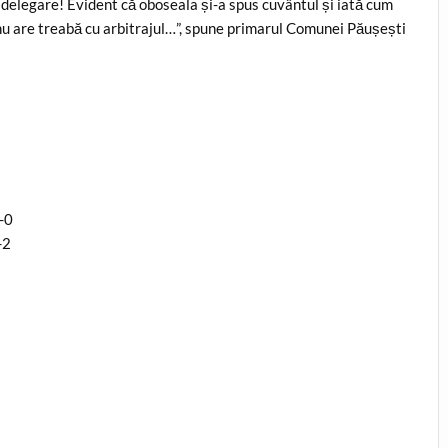
o delegare! Evident că oboseala și-a spus cuvântul și iată cum
nu are treabă cu arbitrajul…”, spune primarul Comunei Păușești
-0
-2