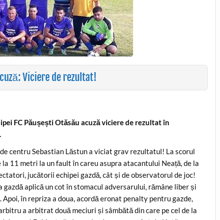
acuză: Viciere de rezultat!
hipei FC Păușești Otăsău acuză viciere de rezultat în
.
de centru Sebastian Lăstun a viciat grav rezultatul! La scorul
 la 11 metri la un fault în careu asupra atacantului Neață, de la
ctatori, jucătorii echipei gazdă, cât și de observatorul de joc!
pa gazdă aplică un cot în stomacul adversarului, rămâne liber și
 Apoi, în repriza a doua, acordă eronat penalty pentru gazde,
arbitru a arbitrat două meciuri și sâmbătă din care pe cel de la