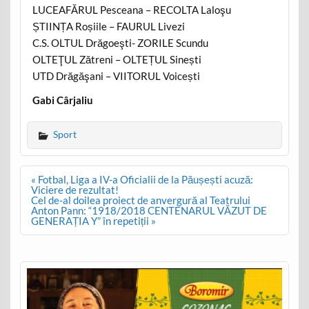
LUCEAFĂRUL Pesceana – RECOLTA Laloşu
ȘTIINȚA Roșiile – FAURUL Livezi
C.S. OLTUL Drăgoeşti- ZORILE Scundu
OLTEŢUL Zătreni – OLTEȚUL Sinești
UTD Drăgăşani – VIITORUL Voicești
Gabi Cârjaliu
Sport
Post
« Fotbal, Liga a IV-a Oficialii de la Păușești acuză:
navigation
Viciere de rezultat!
Cel de-al doilea proiect de anvergură al Teatrului
Anton Pann: “1918/2018 CENTENARUL VĂZUT DE
GENERAȚIA Y” în repetiții »