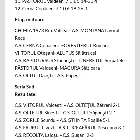
11. PĂSTORUL Vaideeni 7 1 1 5 14-30 4
12. Cerna Copăceni 7 1 0 6 19-26 3
Etapa viitoare:
CHIMIA 1973 Rm. Vâlcea – A.S. MONTANA Izvorul
Rece
A.S. CERNA Copăceni- FORESTIERUL Romani
VIITORUL Oteșani- ALUTUS Sălătrucel
A.S. RAPID URSUS Stoeneşti – TINERETUL Surpatele
PĂSTORUL Vaideeni- MĂGURA Slătioara
A.S. OLTUL Dăeşti – A.S. Popeşti
Seria Sud:
Rezultate:
C.S. VIITORUL Voicești – A.S. OLTEŢUL Zătreni 2-1
A.S. OLTEȚUL Sinești – C.S. OLTUL Drăgoeşti 2-1
A.S. ZORILE Scundu – A.S. ȘTIINȚA Roșiile 5-1
A.S. FAURUL Livezi – A.S. LUCEAFĂRUL Pesceana 3-1
A.S. RECOLTA Laloşu – C.S. Şuşani 2-3