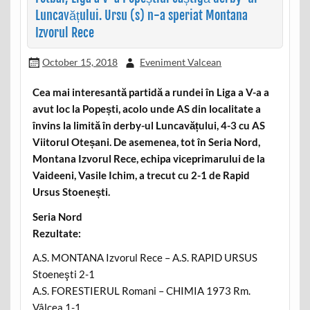
Luncavățului. Ursu (s) n-a speriat Montana
Izvorul Rece
October 15, 2018
Eveniment Valcean
Cea mai interesantă partidă a rundei în Liga a V-a a
avut loc la Popești, acolo unde AS din localitate a
învins la limită în derby-ul Luncavățului, 4-3 cu AS
Viitorul Oteșani. De asemenea, tot în Seria Nord,
Montana Izvorul Rece, echipa viceprimarului de la
Vaideeni, Vasile Ichim, a trecut cu 2-1 de Rapid
Ursus Stoenești.
Seria Nord
Rezultate:
A.S. MONTANA Izvorul Rece – A.S. RAPID URSUS
Stoeneşti 2-1
A.S. FORESTIERUL Romani – CHIMIA 1973 Rm.
Vâlcea 1-1