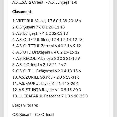
A.S.C.S.C. 2 Orlești – A.S. Lungeşti 1-8
Clasament:
1. VIITORUL Voicești 7 6 0 1 38-20 18p
2. C.S. Şuşani 7 6 0 1 26-11 18
3. A.S. Lungeşti 7 4 1 2 32-13 13
4. A.S. OLTEȚUL Sinești 7 4 1 2 14-12 13
5. A.S. OLTEŢUL Zătreni 6 4 0 2 16-9 12
6. A.S. UTD Drăgăşani 6 4 0 2 19-15 12
7. A.S. RECOLTA Laloşu 6 3 0 3 21-18 9
8. A.S. 2 Orlești 6 2 1 3 21-26 7
9. C.S. OLTUL Drăgoeşti 6 2 0 4 13-15 6
10. A.S. ZORILE Scundu 7 2 0 6 13-31 6
11. A.S. FAURUL Livezi 6 2 1 4 13-26 4
12. A.S. ȘTIINȚA Roșiile 6 1 0 5 15-30 3
13. LUCEAFĂRUL Pesceana 7 1 0 6 10-25 3
Etapa viitoare:
C.S. Şuşani – C.S Orlești