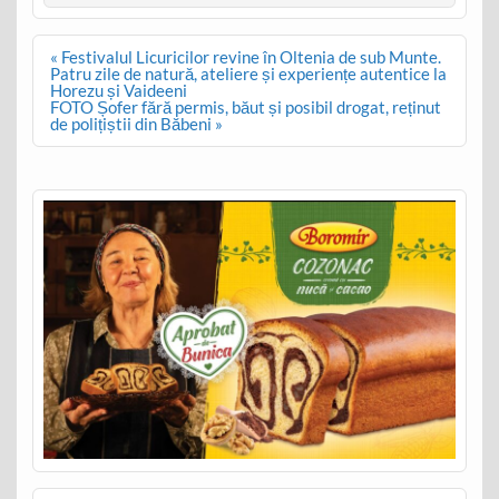
Post
« Festivalul Licuricilor revine în Oltenia de sub Munte.
navigation
Patru zile de natură, ateliere și experiențe autentice la
Horezu și Vaideeni
FOTO Șofer fără permis, băut și posibil drogat, reținut
de polițiștii din Băbeni »