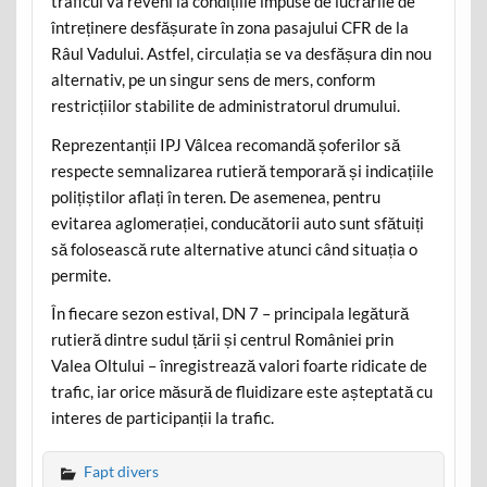
traficul va reveni la condițiile impuse de lucrările de
întreținere desfășurate în zona pasajului CFR de la
Râul Vadului. Astfel, circulația se va desfășura din nou
alternativ, pe un singur sens de mers, conform
restricțiilor stabilite de administratorul drumului.
Reprezentanții IPJ Vâlcea recomandă șoferilor să
respecte semnalizarea rutieră temporară și indicațiile
polițiștilor aflați în teren. De asemenea, pentru
evitarea aglomerației, conducătorii auto sunt sfătuiți
să folosească rute alternative atunci când situația o
permite.
În fiecare sezon estival, DN 7 – principala legătură
rutieră dintre sudul țării și centrul României prin
Valea Oltului – înregistrează valori foarte ridicate de
trafic, iar orice măsură de fluidizare este așteptată cu
interes de participanții la trafic.
Fapt divers