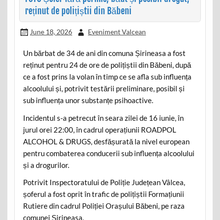
reținut de polițiștii din Băbeni
June 18, 2026
Eveniment Valcean
Un bărbat de 34 de ani din comuna Șirineasa a fost
reținut pentru 24 de ore de polițiștii din Băbeni, după
ce a fost prins la volan în timp ce se afla sub influența
alcoolului și, potrivit testării preliminare, posibil și
sub influența unor substanțe psihoactive.
Incidentul s-a petrecut în seara zilei de 16 iunie, în
jurul orei 22:00, în cadrul operațiunii ROADPOL
ALCOHOL & DRUGS, desfășurată la nivel european
pentru combaterea conducerii sub influența alcoolului
și a drogurilor.
Potrivit Inspectoratului de Poliție Județean Vâlcea,
șoferul a fost oprit în trafic de polițiștii Formațiunii
Rutiere din cadrul Poliției Orașului Băbeni, pe raza
comunei Șirineasa.