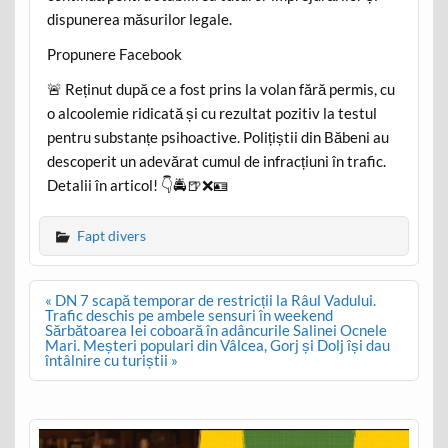
dispunerea măsurilor legale.
Propunere Facebook
🚨 Reținut după ce a fost prins la volan fără permis, cu
o alcoolemie ridicată și cu rezultat pozitiv la testul
pentru substanțe psihoactive. Polițiștii din Băbeni au
descoperit un adevărat cumul de infracțiuni în trafic.
Detalii în articol! 👇🚔🍺❌🪪
Fapt divers
Post
« DN 7 scapă temporar de restricții la Râul Vadului.
navigation
Trafic deschis pe ambele sensuri în weekend
Sărbătoarea Iei coboară în adâncurile Salinei Ocnele
Mari. Meșteri populari din Vâlcea, Gorj și Dolj își dau
întâlnire cu turiștii »