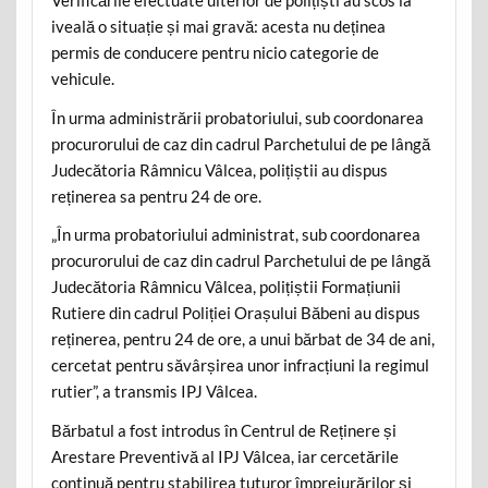
Verificările efectuate ulterior de polițiști au scos la
iveală o situație și mai gravă: acesta nu deținea
permis de conducere pentru nicio categorie de
vehicule.
În urma administrării probatoriului, sub coordonarea
procurorului de caz din cadrul Parchetului de pe lângă
Judecătoria Râmnicu Vâlcea, polițiștii au dispus
reținerea sa pentru 24 de ore.
„În urma probatoriului administrat, sub coordonarea
procurorului de caz din cadrul Parchetului de pe lângă
Judecătoria Râmnicu Vâlcea, polițiștii Formațiunii
Rutiere din cadrul Poliției Orașului Băbeni au dispus
reținerea, pentru 24 de ore, a unui bărbat de 34 de ani,
cercetat pentru săvârșirea unor infracțiuni la regimul
rutier”, a transmis IPJ Vâlcea.
Bărbatul a fost introdus în Centrul de Reținere și
Arestare Preventivă al IPJ Vâlcea, iar cercetările
continuă pentru stabilirea tuturor împrejurărilor și