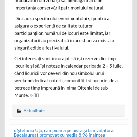
producători din zonă și să înțeleagă mai bine
importanța conservării patrimoniului natural.
Din cauza specificului evenimentului și pentru a
asigura o experiență de calitate tuturor
participanților, numărul de locuri este limitat, iar
organizatorii au precizat că în acest an va exista o
singură ediție a festivalului.
Cei interesați sunt încurajați să își rezerve din timp
locurile și să își noteze în calendar perioada 2 – 5 iulie,
când licuricii vor deveni din nou simbolul unui
weekend dedicat naturii, comunității și bucuriei de a
petrece timp împreună în inima Olteniei de sub
Munte. ✨🧚‍♀️
Actualitate
Post
« Ștefania Uță, campioană pe pistă și la învățătură.
navigation
Bacalaureat promovat cu media 8,96 înaintea