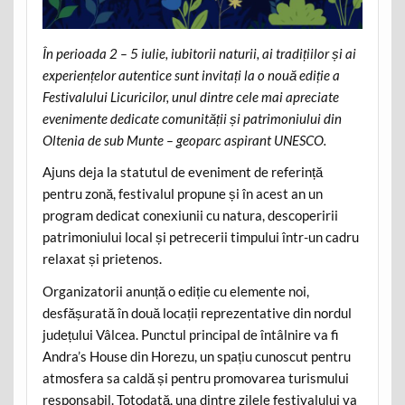
În perioada 2 – 5 iulie, iubitorii naturii, ai tradițiilor și ai
experiențelor autentice sunt invitați la o nouă ediție a
Festivalului Licuricilor, unul dintre cele mai apreciate
evenimente dedicate comunității și patrimoniului din
Oltenia de sub Munte – geoparc aspirant UNESCO.
Ajuns deja la statutul de eveniment de referință
pentru zonă, festivalul propune și în acest an un
program dedicat conexiunii cu natura, descoperirii
patrimoniului local și petrecerii timpului într-un cadru
relaxat și prietenos.
Organizatorii anunță o ediție cu elemente noi,
desfășurată în două locații reprezentative din nordul
județului Vâlcea. Punctul principal de întâlnire va fi
Andra’s House din Horezu, un spațiu cunoscut pentru
atmosfera sa caldă și pentru promovarea turismului
responsabil. Totodată, una dintre zilele festivalului va