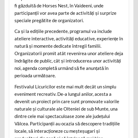
fi găzduită de Horses Nest, în Vaideeni, unde
participanții vor avea parte de activități și surprize
speciale pregătite de organizatori.
Ca și la edițiile precedente, programul va include
ateliere interactive, activități educative, experiențe în
natură și momente dedicate întregii familii.
Organizatorii promit atât revenirea unor ateliere deja
îndrăgite de public, cât și introducerea unor activități
noi, agenda completă urmând să fie anunțată în
perioada următoare.
Festivalul Licuricilor este mai mult decât un simplu
eveniment recreativ. De-a lungul anilor, acesta a
devenit un proiect prin care sunt promovate valorile
naturale și culturale ale Olteniei de sub Munte, una
dintre cele mai spectaculoase zone ale județului
Vâlcea. Participanții au ocazia să descopere tradițiile
locale, să interacționeze cu meșteșugari și