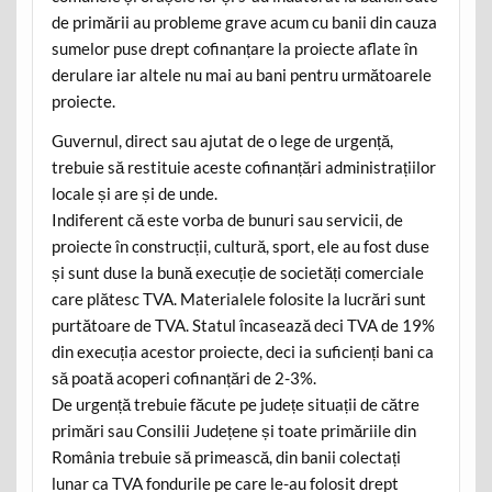
de primării au probleme grave acum cu banii din cauza
sumelor puse drept cofinanțare la proiecte aflate în
derulare iar altele nu mai au bani pentru următoarele
proiecte.
Guvernul, direct sau ajutat de o lege de urgență,
trebuie să restituie aceste cofinanțări administrațiilor
locale și are și de unde.
Indiferent că este vorba de bunuri sau servicii, de
proiecte în construcții, cultură, sport, ele au fost duse
și sunt duse la bună execuție de societăți comerciale
care plătesc TVA. Materialele folosite la lucrări sunt
purtătoare de TVA. Statul încasează deci TVA de 19%
din execuția acestor proiecte, deci ia suficienți bani ca
să poată acoperi cofinanțări de 2-3%.
De urgență trebuie făcute pe județe situații de către
primări sau Consilii Județene și toate primăriile din
România trebuie să primească, din banii colectați
lunar ca TVA fondurile pe care le-au folosit drept