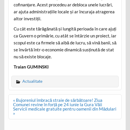
cofinanțare. Acest procedeu ar debloca unele lucrări,
ar ajuta administrațiile locale și ar încuraja atragerea
altor investiții.
Cu cât este tărăgănată și lungită perioada în care ajuți
ca Guvern o primărie, cu atât se întârzie un proiect, iar
scopul este ca firmele să aibă de lucru, să vină banii, să
se învârtă într-o economie dinamică susținută de stat
nu să existe blocaje.
Traian GUMINSKI
Actualitate
Post
« Bujoreniul îmbracă straie de sărbătoare! Ziua
navigation
Comunei revine în forță pe 24 iunie la Gura Văii
Servicii medicale gratuite pentru oamenii din Mădulari
»