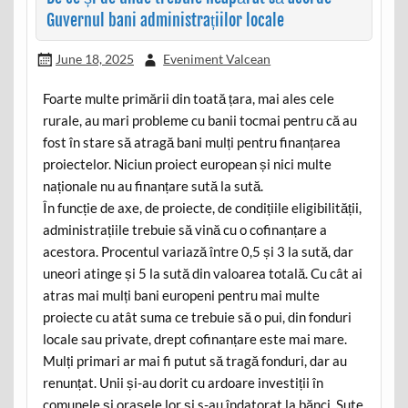
Guvernul bani administrațiilor locale
June 18, 2025
Eveniment Valcean
Foarte multe primării din toată țara, mai ales cele
rurale, au mari probleme cu banii tocmai pentru că au
fost în stare să atragă bani mulți pentru finanțarea
proiectelor. Niciun proiect european și nici multe
naționale nu au finanțare sută la sută.
În funcție de axe, de proiecte, de condițiile eligibilității,
administrațiile trebuie să vină cu o cofinanțare a
acestora. Procentul variază între 0,5 și 3 la sută, dar
uneori atinge și 5 la sută din valoarea totală. Cu cât ai
atras mai mulți bani europeni pentru mai multe
proiecte cu atât suma ce trebuie să o pui, din fonduri
locale sau private, drept cofinanțare este mai mare.
Mulți primari ar mai fi putut să tragă fonduri, dar au
renunțat. Unii și-au dorit cu ardoare investiții în
comunele și orașele lor și s-au îndatorat la bănci. Sute