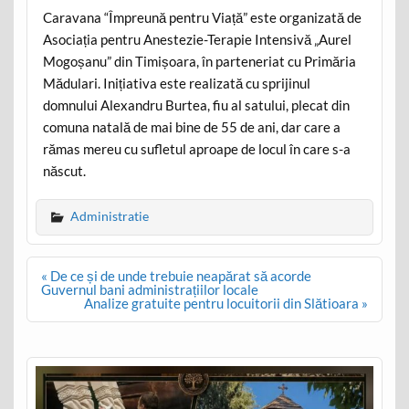
Caravana “Împreună pentru Viață” este organizată de
Asociația pentru Anestezie-Terapie Intensivă „Aurel
Mogoșanu” din Timișoara, în parteneriat cu Primăria
Mădulari. Inițiativa este realizată cu sprijinul
domnului Alexandru Burtea, fiu al satului, plecat din
comuna natală de mai bine de 55 de ani, dar care a
rămas mereu cu sufletul aproape de locul în care s-a
născut.
Administratie
Post
« De ce și de unde trebuie neapărat să acorde
navigation
Guvernul bani administrațiilor locale
Analize gratuite pentru locuitorii din Slătioara »