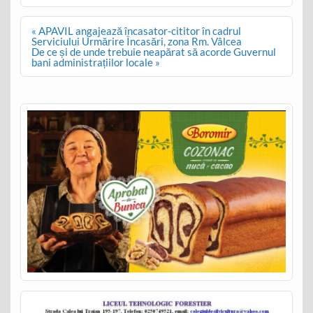
Post
« APAVIL angajează încasator-cititor în cadrul
navigation
Serviciului Urmărire Încasări, zona Rm. Vâlcea
De ce și de unde trebuie neapărat să acorde Guvernul
bani administrațiilor locale »