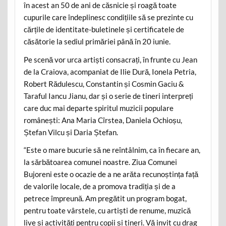
în acest an 50 de ani de căsnicie și roagă toate
cupurile care îndeplinesc condițiile să se prezinte cu
cărțile de identitate-buletinele și certificatele de
căsătorie la sediul primăriei până în 20 iunie.
Pe scenă vor urca artiști consacrați, în frunte cu Jean
de la Craiova, acompaniat de Ilie Dură, Ionela Petria,
Robert Rădulescu, Constantin și Cosmin Gaciu &
Taraful Iancu Jianu, dar și o serie de tineri interpreți
care duc mai departe spiritul muzicii populare
românești: Ana Maria Cîrstea, Daniela Ochioșu,
Ștefan Vilcu și Daria Ștefan.
“Este o mare bucurie să ne reîntâlnim, ca în fiecare an,
la sărbătoarea comunei noastre. Ziua Comunei
Bujoreni este o ocazie de a ne arăta recunoștința față
de valorile locale, de a promova tradiția și de a
petrece împreună. Am pregătit un program bogat,
pentru toate vârstele, cu artiști de renume, muzică
live și activități pentru copii și tineri. Vă invit cu drag