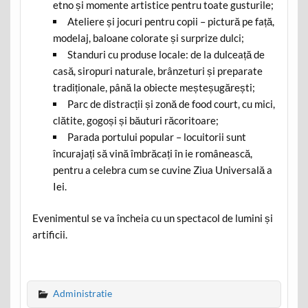
etno și momente artistice pentru toate gusturile;
Ateliere și jocuri pentru copii – pictură pe față,
modelaj, baloane colorate și surprize dulci;
Standuri cu produse locale: de la dulceață de
casă, siropuri naturale, brânzeturi și preparate
tradiționale, până la obiecte meșteșugărești;
Parc de distracții și zonă de food court, cu mici,
clătite, gogoși și băuturi răcoritoare;
Parada portului popular – locuitorii sunt
încurajați să vină îmbrăcați în ie românească,
pentru a celebra cum se cuvine Ziua Universală a
Iei.
Evenimentul se va încheia cu un spectacol de lumini și
artificii.
Administratie