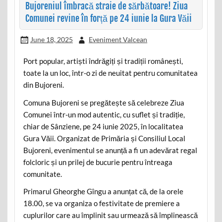
Bujoreniul îmbracă straie de sărbătoare! Ziua
Comunei revine în forță pe 24 iunie la Gura Văii
June 18, 2025
Eveniment Valcean
Port popular, artiști îndrăgiți și tradiții românești,
toate la un loc, într-o zi de neuitat pentru comunitatea
din Bujoreni.
Comuna Bujoreni se pregătește să celebreze Ziua
Comunei într-un mod autentic, cu suflet și tradiție,
chiar de Sânziene, pe 24 iunie 2025, în localitatea
Gura Văii. Organizat de Primăria și Consiliul Local
Bujoreni, evenimentul se anunță a fi un adevărat regal
folcloric și un prilej de bucurie pentru întreaga
comunitate.
Primarul Gheorghe Gîngu a anunțat că, de la orele
18.00, se va organiza o festivitate de premiere a
cuplurilor care au împlinit sau urmează să împlinească