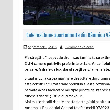
Cele mai bune apartamente din Râmnicu Vâl
September 4, 2018
Eveniment Valcean
Fie că ești la început de drum sau familia ta se ext
3 si 4 camere potrivite preferințelor tale. Ansamblu
parcare, finisaje de lux, dar și spații verzi amenajate.
Situat în zona cu cea mai mare dezvoltare din ultimii 
este construit cu materiale premium și este poziționat
permite acces facil către multiple puncte de interes: 
fitness, frizerie și studiouri make-up.
Mai multe detalii despre apartamente găsiți pe site
Ansamblul Rezidențial Central telefon mobil 07302314