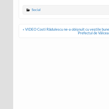
Social
Post
« VIDEO Costi Rădulescu ne-a obișnuit cu veștile bune!
navigation
Prefectul de Vâlcea