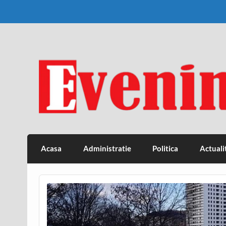
Skip
to
content
Eveniment Valcean
Acasa
Administratie
Politica
Actuali