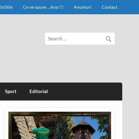
foUtile
Ce ne spune …Ana !!!
Anunturi
Contact
Sport
Editorial