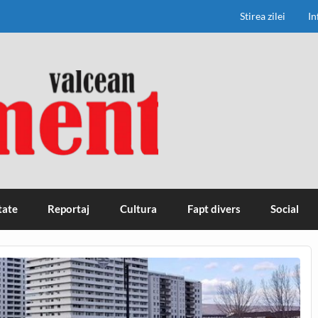
Stirea zilei
In
tate
Reportaj
Cultura
Fapt divers
Social