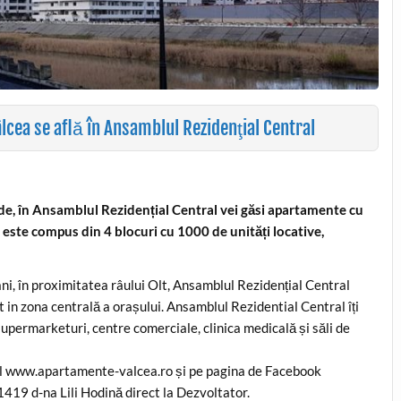
cea se află în Ansamblul Rezidenţial Central
inde, în Ansamblul Rezidențial Central vei găsi apartamente cu
l este compus din 4 blocuri cu 1000 de unități locative,
ani, în proximitatea râului Olt, Ansamblul Rezidențial Central
 in zona centrală a orașului. Ansamblul Rezidential Central îți
supermarketuri, centre comerciale, clinica medicală și săli de
-ul www.apartamente-valcea.ro și pe pagina de Facebook
19 d-na Lili Hodină direct la Dezvoltator.