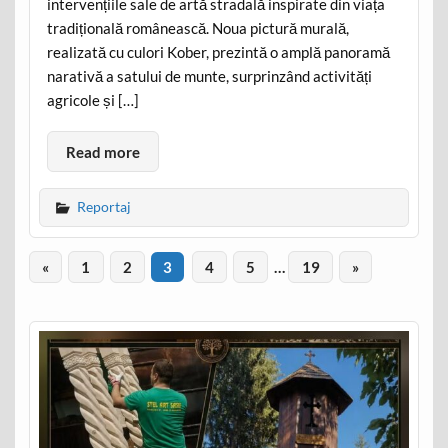
intervențiile sale de artă stradală inspirate din viața
tradițională românească. Noua pictură murală,
realizată cu culori Kober, prezintă o amplă panoramă
narativă a satului de munte, surprinzând activități
agricole și […]
Read more
Reportaj
«
1
2
3
4
5
…
19
»