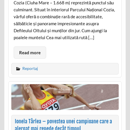
Cozia (Ciuha Mare – 1.668 m) reprezintă punctul său
culminant. Situat în interiorul Parcului Național Cozia,
vârful oferă o combinație rară de accesibilitate,
sălbăticie și panorame impresionante asupra
Defileului Oltului și munților din jur. Cum ajungi la
poalele muntelui Cea mai utilizată rută […]
Read more
Reportaj
Ionela Târlea – povestea unei campioane care a
alergat mai repede decât timpul