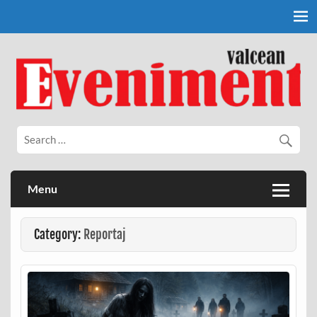
Skip
to
content
Eveniment Valcean
Menu
Category:
Reportaj