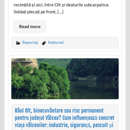
resimțită și aici, între Olt și dealurile subcarpatice.
Soldați plecați pe front, […]
Read more
Reportaj
featured
Râul Olt, binecuvântare sau risc permanent
pentru județul Vâlcea? Cum influențează concret
viața vâlcenilor: industrie, siguranță, pescuit și