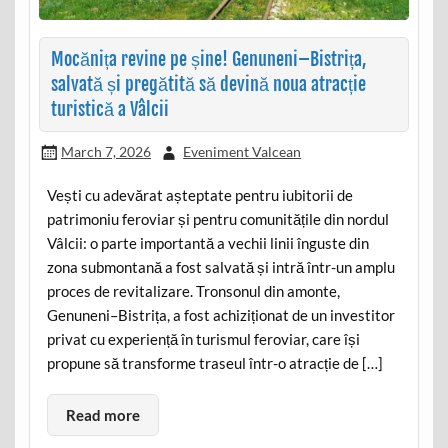
Mocănița revine pe șine! Genuneni–Bistrița,
salvată și pregătită să devină noua atracție
turistică a Vâlcii
March 7, 2026
Eveniment Valcean
Vești cu adevărat așteptate pentru iubitorii de
patrimoniu feroviar și pentru comunitățile din nordul
Vâlcii: o parte importantă a vechii linii înguste din
zona submontană a fost salvată și intră într-un amplu
proces de revitalizare. Tronsonul din amonte,
Genuneni–Bistrița, a fost achiziționat de un investitor
privat cu experiență în turismul feroviar, care își
propune să transforme traseul într-o atracție de […]
Read more