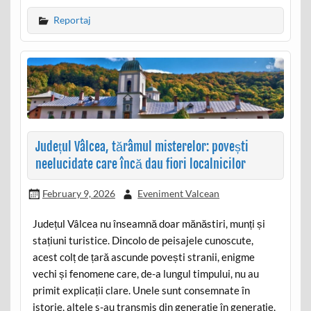
Reportaj
Județul Vâlcea, tărâmul misterelor: povești
neelucidate care încă dau fiori localnicilor
February 9, 2026
Eveniment Valcean
Județul Vâlcea nu înseamnă doar mănăstiri, munți și
stațiuni turistice. Dincolo de peisajele cunoscute,
acest colț de țară ascunde povești stranii, enigme
vechi și fenomene care, de-a lungul timpului, nu au
primit explicații clare. Unele sunt consemnate în
istorie, altele s-au transmis din generație în generație,