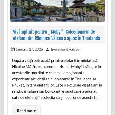
Vis împlinit pentru „Moby”! Colecționarul de
elefanți din Râmnicu Vâlcea a ajuns în Thailanda
January 27, 2026
Eveniment Valcean
După o viață petrecută printre elefanți în miniatură,
Nicolae Mătăsaru, cunoscut drept „Moby”, trăiește în
aceste zile una dintre cele mai emoționante
experiențe ale vieții sale: o vacanță în Thailanda, la
Phuket, în țara elefanților. Este o excursie visată ani la
rând, o întâlnire simbolică între omul care a adunat
sute de elefanți în colecția sa și locul unde aceste […]
Read more