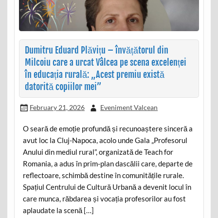
Dumitru Eduard Plăvițu – învățătorul din
Milcoiu care a urcat Vâlcea pe scena excelenței
în educația rurală: „Acest premiu există
datorită copiilor mei”
February 21, 2026
Eveniment Valcean
O seară de emoție profundă și recunoaștere sinceră a
avut loc la Cluj-Napoca, acolo unde Gala „Profesorul
Anului din mediul rural”, organizată de Teach for
Romania, a adus în prim-plan dascălii care, departe de
reflectoare, schimbă destine în comunitățile rurale.
Spațiul Centrului de Cultură Urbană a devenit locul în
care munca, răbdarea și vocația profesorilor au fost
aplaudate la scenă […]