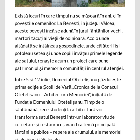
Există locuri în care timpul nu se măsoară în ani, ci în
poveștile oamenilor. La Benești, în județul Vâlcea,
aceste povești încă se adună în jurul fântânilor vechi,
martori tăcuți ai vieții de odinioară. Acolo unde
altădată se întâlneau gospodinele, unde călătorii își
potoleau setea și unde copiii învățau primele legende
ale satului, renaște acum un proiect care pune
patrimoniul și memoria comunității în centrul atenției.
Între 5 și 12 iulie, Domeniul Otetelișanu găzduiește
prima ediție a Școlii de Vară „Cronica de la Conacul
Otetelișanu – Arhitectura Memoriei”, inițiată de
Fundația Domeniului Otetelișanu. Timp de o
săptămână, zece studenți la arhitectură vor
transforma satul Benești într-un laborator viu de
cercetare și restaurare, având ca temă principală
fântânile publice – repere ale drumului, ale memoriei
și ale identității locale.