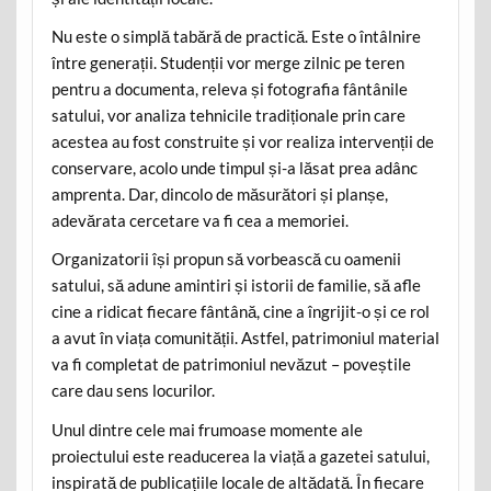
Nu este o simplă tabără de practică. Este o întâlnire
între generații. Studenții vor merge zilnic pe teren
pentru a documenta, releva și fotografia fântânile
satului, vor analiza tehnicile tradiționale prin care
acestea au fost construite și vor realiza intervenții de
conservare, acolo unde timpul și-a lăsat prea adânc
amprenta. Dar, dincolo de măsurători și planșe,
adevărata cercetare va fi cea a memoriei.
Organizatorii își propun să vorbească cu oamenii
satului, să adune amintiri și istorii de familie, să afle
cine a ridicat fiecare fântână, cine a îngrijit-o și ce rol
a avut în viața comunității. Astfel, patrimoniul material
va fi completat de patrimoniul nevăzut – poveștile
care dau sens locurilor.
Unul dintre cele mai frumoase momente ale
proiectului este readucerea la viață a gazetei satului,
inspirată de publicațiile locale de altădată. În fiecare