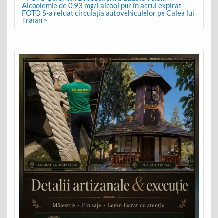
navigation
Alcoolemie de 0,93 mg/l alcool pur în aerul expirat
FOTO S-a reluat circulația autovehiculelor pe Calea lui
Traian »