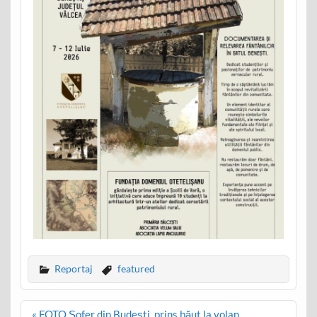
Reportaj
featured
Post
« FOTO Șofer din Budești, prins băut la volan.