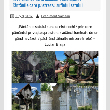
Fântânile care păstrează sufletul satului
July 8, 2026
Eveniment Valcean
„Fântânile satului sunt ca niște ochi / prin care
pământul privește spre stele, / adânci, luminate de-un
gând nevăzut, / păstrând tăinuite mistere în ele.” –
Lucian Blaga