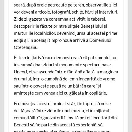
seară, după orele petrecute pe teren, observațiile zilei
vor deveni articole, fotografii, schițe, hărți și interviuri.
Zi de zi, gazeta va consemna activitățile taberei,
descoperirile făcute printre ulițele Beneștiului și
mărturiile localnicilor, devenind jurnalul acestei prime
ediții și, în același timp, o nouă arhivă a Domeniului
Otetelișanu.
Este o inițiativă care demonstrează că patrimoniul nu
înseamnă doar ziduri și monumente spectaculoase.
Uneori, el se ascunde într-o fântână aflată la marginea
drumului, într-o cumpănă de lemn înnegrită de vreme
sau într-o poveste spusă de un bătrân care își
amintește cum venea aici cu găleata în copilărie.
Frumusețea acestui proiect stă și în faptul că nu se
desfășoară între zidurile unui muzeu, ci în mijlocul
comunității. Organizatorii îi invită pe toți locuitorii din
Benești să fie parte din această experiență, să
participe cu vorba și cu fapta la revitalizarea unor