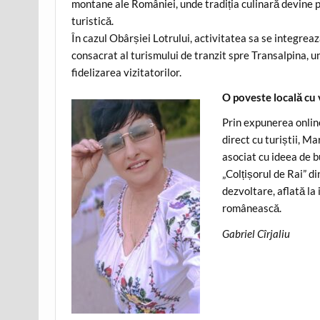
montane ale României, unde tradiția culinară devine 
turistică.
În cazul Obârșiei Lotrului, activitatea sa se integreaz
consacrat al turismului de tranzit spre Transalpina, 
fidelizarea vizitatorilor.
O poveste locală cu v
Prin expunerea online
direct cu turiștii, M
asociat cu ideea de b
„Colțișorul de Rai” d
dezvoltare, aflată la 
românească.
Gabriel Cîrjaliu