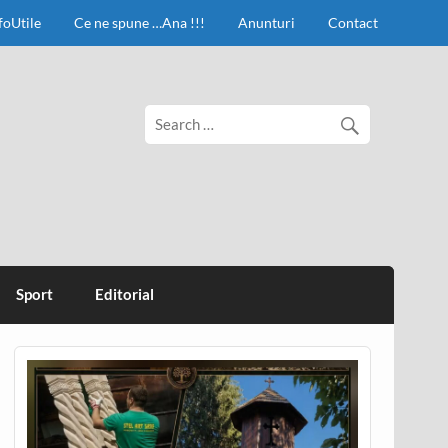
foUtile
Ce ne spune …Ana !!!
Anunturi
Contact
Sport
Editorial