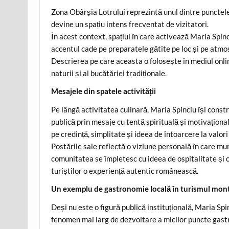
Zona Obârșia Lotrului reprezintă unul dintre punctele 
devine un spațiu intens frecventat de vizitatori.
În acest context, spațiul în care activează Maria Spin
accentul cade pe preparatele gătite pe loc și pe atmo
Descrierea pe care aceasta o folosește în mediul online 
naturii și al bucătăriei tradiționale.
Mesajele din spatele activității
Pe lângă activitatea culinară, Maria Spinciu își cons
publică prin mesaje cu tentă spirituală și motivaționa
pe credință, simplitate și ideea de întoarcere la valori
Postările sale reflectă o viziune personală în care mun
comunitatea se împletesc cu ideea de ospitalitate și c
turiștilor o experiență autentic românească.
Un exemplu de gastronomie locală în turismul mon
Deși nu este o figură publică instituțională, Maria Spi
fenomen mai larg de dezvoltare a micilor puncte gas