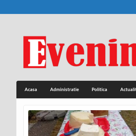
Skip
to
content
Eveniment Valcean
Acasa
Administratie
Politica
Actuali