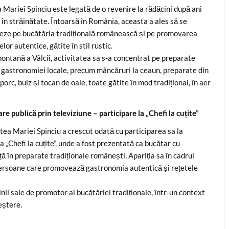
Mariei Spinciu este legată de o revenire la rădăcini după ani
 în străinătate. Întoarsă în România, aceasta a ales să se
eze pe bucătăria tradițională românească și pe promovarea
lor autentice, gătite în stil rustic.
ontană a Vâlcii, activitatea sa s-a concentrat pe preparate
 gastronomiei locale, precum mâncăruri la ceaun, preparate din
porc, bulz și tocan de oaie, toate gătite în mod tradițional, în aer
e publică prin televiziune – participare la „Chefi la cuțite”
atea Mariei Spinciu a crescut odată cu participarea sa la
 „Chefi la cuțite”, unde a fost prezentată ca bucătar cu
ă în preparate tradiționale românești. Apariția sa în cadrul
 persoane care promovează gastronomia autentică și rețetele
ii sale de promotor al bucătăriei tradiționale, într-un context
eștere.