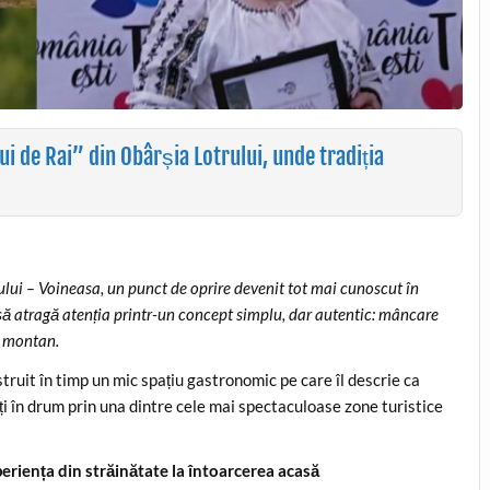
i de Rai” din Obârșia Lotrului, unde tradiția
ului – Voineasa, un punct de oprire devenit tot mai cunoscut în
 să atragă atenția printr-un concept simplu, dar autentic: mâncare
u montan.
struit în timp un mic spațiu gastronomic pe care îl descrie ca
lați în drum prin una dintre cele mai spectaculoase zone turistice
periența din străinătate la întoarcerea acasă