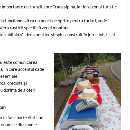
importante de tranzit spre Transalpina, iar în sezonul turistic
ciu funcționează ca un punct de oprire pentru turiști, unde
sfera rustică specifică zonei montane.
subliniază ideea unui loc simplu, construit în jurul liniștii, al
truiește comunicarea
lă, în care accentul cade
 esențiale.
ca, credința și
u dorința de a oferi
tan
nciu face parte dintr-un
tronomice din zonele