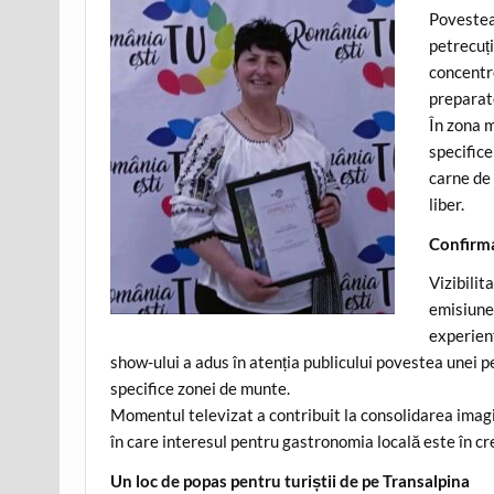
Povestea 
petrecuți
concentr
preparate
În zona m
specifice
carne de 
liber.
Confirmar
Vizibilit
emisiunea
experienț
show-ului a adus în atenția publicului povestea unei
specifice zonei de munte.
Momentul televizat a contribuit la consolidarea imagin
în care interesul pentru gastronomia locală este în cr
Un loc de popas pentru turiștii de pe Transalpina