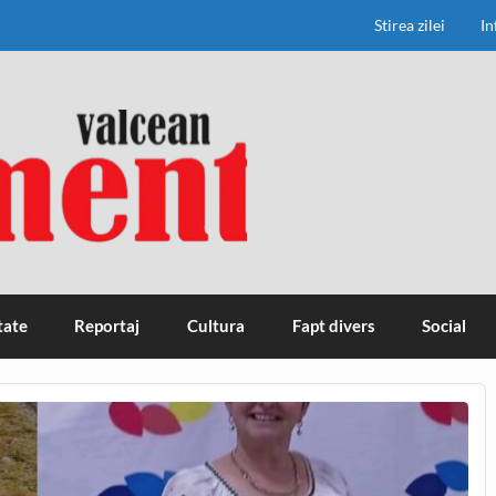
Stirea zilei
In
tate
Reportaj
Cultura
Fapt divers
Social