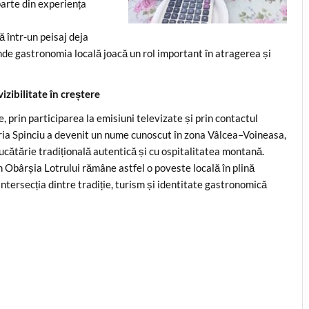
parte din experiența
ă într-un peisaj deja
unde gastronomia locală joacă un rol important în atragerea și
izibilitate în creștere
, prin participarea la emisiuni televizate și prin contactul
aria Spinciu a devenit un nume cunoscut în zona Vâlcea–Voineasa,
ucătărie tradițională autentică și cu ospitalitatea montană.
in Obârșia Lotrului rămâne astfel o poveste locală în plină
intersecția dintre tradiție, turism și identitate gastronomică