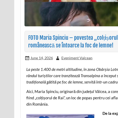
FOTO Maria Spinciu – povestea „colțișorulu
românească se întoarce la foc de lemne!
June 14, 2026
Eveniment Valcean
La peste 1.400 de metri altitudine, în zona Obârșia Lotr
rândul turiștilor care tranzitează Transalpina a început
tradițională gătită pe foc de lemne, servită într-un cadr
Aici, Maria Spinciu, originară din județul Vâlcea, a con
fiind „colțișorul de Rai”, un loc de popas pentru cei af
din România.
De la ex