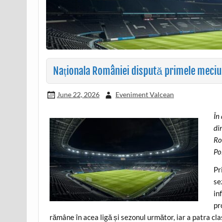
Naționala României dispută primele meciur
June 22, 2026
Eveniment Valcean
În
di
Ro
Po
Pr
se
in
pr
rămâne în acea ligă și sezonul următor, iar a patra cl