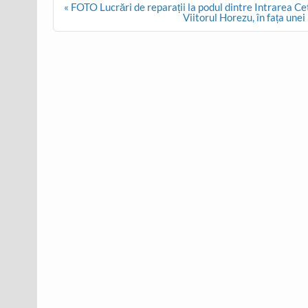
Post
« FOTO Lucrări de reparații la podul dintre Intrarea C
navigation
Viitorul Horezu, în fața unei 