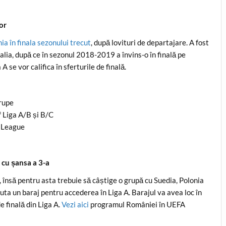
tor
ia în finala sezonului trecut
, după lovituri de departajare. A fost
alia, după ce în sezonul 2018-2019 a învins-o în finală pe
 se vor califica în sferturile de finală.
rupe
f Liga A/B și B/C
s League
 cu șansa a 3-a
, însă pentru asta trebuie să câștige o grupă cu Suedia, Polonia
uta un baraj pentru accederea în Liga A. Barajul va avea loc în
 finală din Liga A.
Vezi aici
programul României în UEFA