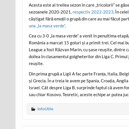
Acesta este al treilea sezon în care „tricolorii” se gă
sezoanele 2020-2021,
respectiv 2022-2023
. În cel
câștigat fără emoții o grupă din care au mai făcut par
una „la masa verde”
.
Cea cu 3-0 „la masa verde” a venit în penultima etapă,
România a marcat 15 goluri și a primit trei. Cel mai b
League a fost Răzvan Marin, cu șase reușite, dintre 
doilea în clasamentul golgheterilor din Liga C. Primul
reușite.
Din prima grupă a Ligii A fac parte Franța, Italia, Bel
și Grecia. În a treia le avem pe Spania, Croația, Angli
Israel. Cât despre Liga B, surprinde faptul că avem f
sau chiar Kosovo. Teoretic, aceste echipe ar putea ju
InfoUtile