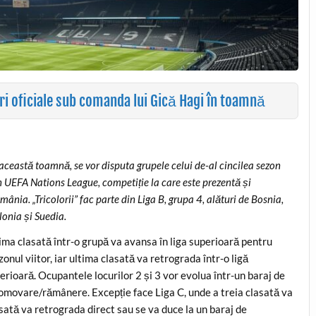
i oficiale sub comanda lui Gică Hagi în toamnă
 această toamnă, se vor disputa grupele celui de-al cincilea sezon
n UEFA Nations League, competiție la care este prezentă și
mânia. „Tricolorii” fac parte din Liga B, grupa 4, alături de Bosnia,
lonia și Suedia.
ima clasată într-o grupă va avansa în liga superioară pentru
zonul viitor, iar ultima clasată va retrograda într-o ligă
ferioară. Ocupantele locurilor 2 și 3 vor evolua într-un baraj de
omovare/rămânere. Excepție face Liga C, unde a treia clasată va
asată va retrograda direct sau se va duce la un baraj de