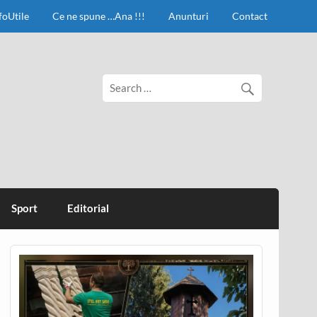
foUtile
Ce ne spune …Ana !!!
Anunturi
Contact
Sport
Editorial