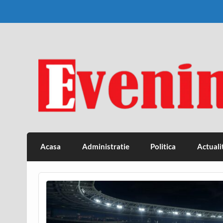
Skip
to
content
Eveniment Valcean
Acasa
Administratie
Politica
Actuali