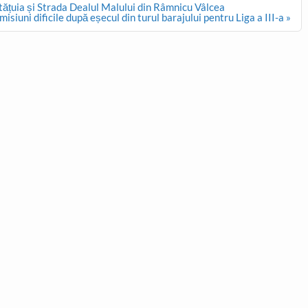
etățuia și Strada Dealul Malului din Râmnicu Vâlcea
misiuni dificile după eșecul din turul barajului pentru Liga a III-a »