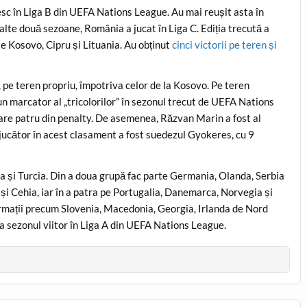
sesc în Liga B din UEFA Nations League. Au mai reușit asta în
elalte două sezoane, România a jucat în Liga C. Ediția trecută a
te Kosovo, Cipru și Lituania. Au obținut
cinci victorii pe teren și
 pe teren propriu, împotriva celor de la Kosovo. Pe teren
un marcator al „tricolorilor” în sezonul trecut de UEFA Nations
care patru din penalty. De asemenea, Răzvan Marin a fost al
 jucător în acest clasament a fost suedezul Gyokeres, cu 9
gia și Turcia. Din a doua grupă fac parte Germania, Olanda, Serbia
a și Cehia, iar în a patra pe Portugalia, Danemarca, Norvegia și
ormații precum Slovenia, Macedonia, Georgia, Irlanda de Nord
ca sezonul viitor în Liga A din UEFA Nations League.