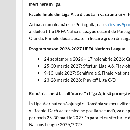
menținere în ligă.
Fazele finale din Liga A se dispută în vara anului vii
Actuala campioană este Portugalia, care
a învins Span
al doilea titlu UEFA Nations League cucerit de Portug
Olanda. Primele două clasate în fiecare grupă din Liga A
Program sezon 2026-2027 UEFA Nations League
24 septembrie 2026 – 17 noiembrie 2026: G
25-30 martie 2027: Sferturi Liga A & Play-of
9-13 iunie 2027: Semifinale & Finale Nation
23-28 martie 2028: Play-off Liga C/D
România speră la calificarea în Liga A, însă pornește
În Liga A ar putea să ajungă și România sezonul viitor
și Bosnia. Dacă va termina pe poziția secundă, va disp
perioada 25-30 martie 2027, în paralel cu sferturile de
Nations League 2026/2027.