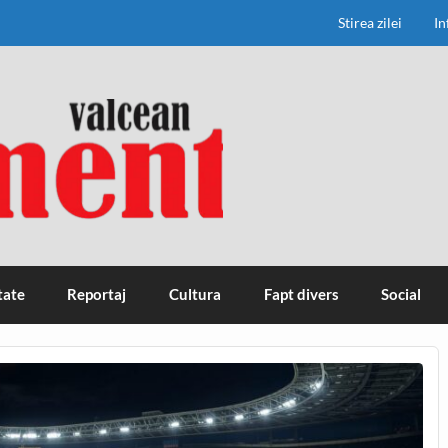
Stirea zilei
In
tate
Reportaj
Cultura
Fapt divers
Social