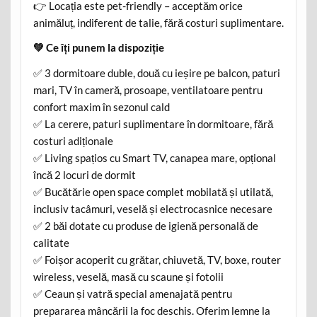
👉 Locația este pet-friendly – acceptăm orice
animăluț, indiferent de talie, fără costuri suplimentare.
💚 Ce îți punem la dispoziție
✅ 3 dormitoare duble, două cu ieșire pe balcon, paturi
mari, TV în cameră, prosoape, ventilatoare pentru
confort maxim în sezonul cald
✅ La cerere, paturi suplimentare în dormitoare, fără
costuri adiționale
✅ Living spațios cu Smart TV, canapea mare, opțional
încă 2 locuri de dormit
✅ Bucătărie open space complet mobilată și utilată,
inclusiv tacâmuri, veselă și electrocasnice necesare
✅ 2 băi dotate cu produse de igienă personală de
calitate
✅ Foișor acoperit cu grătar, chiuvetă, TV, boxe, router
wireless, veselă, masă cu scaune și fotolii
✅ Ceaun și vatră special amenajată pentru
prepararea mâncării la foc deschis. Oferim lemne la