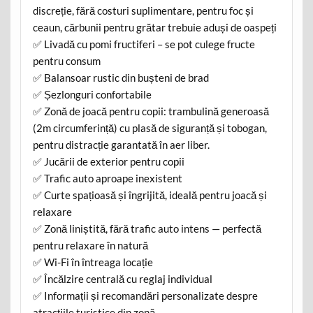
discreție, fără costuri suplimentare, pentru foc și
ceaun, cărbunii pentru grătar trebuie aduși de oaspeți
✅ Livadă cu pomi fructiferi – se pot culege fructe
pentru consum
✅ Balansoar rustic din bușteni de brad
✅ Șezlonguri confortabile
​✅ Zonă de joacă pentru copii: trambulină generoasă
(2m circumferință) cu plasă de siguranță și tobogan,
pentru distracție garantată în aer liber.
✅ Jucării de exterior pentru copii
✅ Trafic auto aproape inexistent
✅ Curte spațioasă și îngrijită, ideală pentru joacă și
relaxare
✅ Zonă liniștită, fără trafic auto intens — perfectă
pentru relaxare în natură
✅ Wi-Fi în întreaga locație
✅ Încălzire centrală cu reglaj individual
✅ Informații și recomandări personalizate despre
atracțiile turistice din zonă