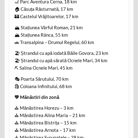
🎢 Parc Aventura Cerna, 18 km
🏠 Căsuța Răsturnată, 17 km
🏰 Castelul Vrăjitoarelor, 17 km
🏔️ Stațiunea Vârful Roman, 21 km
🏔️ Stațiunea Rânca, 55 km
🚗 Transalpina – Drumul Regelui, 60 km
🏖️ Ștrandul cu apă iodată Băile Govora, 23 km
🏖️ Ștrandul cu apă sărată Ocnele Mari, 34 km
⛏️ Salina Ocnele Mari, 45 km
🎭 Poarta Sărutului, 70 km
🗿 Coloana Infinitului, 68 km
💚 Mănăstiri din zonă
⛪ Mănăstirea Horezu – 3 km
⛪ Mănăstirea Alina Maria – 21 km
⛪ Mănăstirea Bistrița – 15 km
⛪ Mănăstirea Arnota – 17 km
⛪ Mănăstirea Surupatele – 28 km