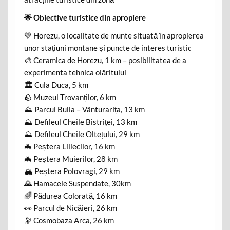
🌟 Obiective turistice din apropiere
💚 Horezu, o localitate de munte situată în apropierea
unor stațiuni montane și puncte de interes turistic
🎨 Ceramica de Horezu, 1 km – posibilitatea de a
experimenta tehnica olăritului
🏛️ Cula Duca, 5 km
🪨 Muzeul Trovanților, 6 km
⛰️ Parcul Buila – Vânturarița, 13 km
⛰️ Defileul Cheile Bistriței, 13 km
⛰️ Defileul Cheile Oltețului, 29 km
🦇 Peștera Liliecilor, 16 km
🦇 Peștera Muierilor, 28 km
🏔️ Peștera Polovragi, 29 km
🌄 Hamacele Suspendate, 30km
🌈 Pădurea Colorată, 16 km
👀 Parcul de Nicăieri, 26 km
🔭 Cosmobaza Arca, 26 km