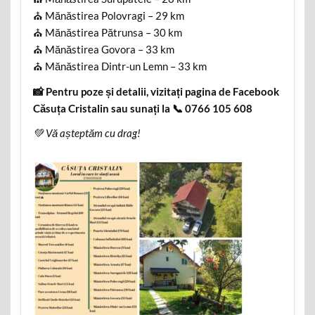
⛪ Mănăstirea Polovragi – 29 km
⛪ Mănăstirea Pătrunsa – 30 km
⛪ Mănăstirea Govora – 33 km
⛪ Mănăstirea Dintr-un Lemn – 33 km
📸 Pentru poze și detalii, vizitați pagina de Facebook
Căsuța Cristalin sau sunați la 📞 0766 105 608
💚 Vă așteptăm cu drag!