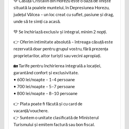
💚 Căsuța Cristalin din Horezu este o oază de liniște
situată la poalele muntelui, în Depresiunea Horezu,
județul Vâlcea – un loc creat cu suflet, pasiune și drag,
unde să te simți ca acasă.
💚 Se închiriază exclusiv și integral, minim 2 nopți.
👉 Oferim intimitate absolută – întreaga căsuță este
rezervată doar pentru grupul vostru, fără prezența
proprietarilor, altor turiști sau vecini apropiați.
🏡 Tarife pentru închirierea integrală a locației,
garantând confort și exclusivitate.
• 600 lei/noapte – 1–4 persoane
• 700 lei/noapte – 5–7 persoane
• 800 lei/noapte – 8–10 persoane
👉 Plata poate fi făcută și cu card de
vacanță/vouchere.
👉 Suntem o unitate clasificată de Ministerul
Turismului și emitem factură sau bon fiscal.