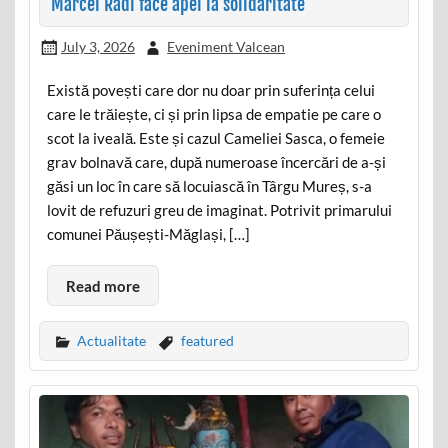
Marcel Radi face apel la solidaritate
July 3, 2026
Eveniment Valcean
Există povești care dor nu doar prin suferința celui
care le trăiește, ci și prin lipsa de empatie pe care o
scot la iveală. Este și cazul Cameliei Sasca, o femeie
grav bolnavă care, după numeroase încercări de a-și
găsi un loc în care să locuiască în Târgu Mureș, s-a
lovit de refuzuri greu de imaginat. Potrivit primarului
comunei Păușești-Măglași, […]
Read more
Actualitate
featured