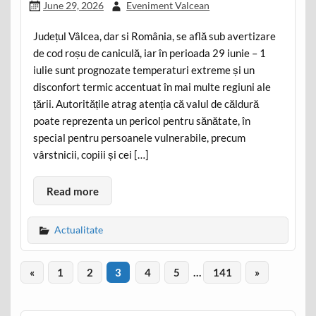
June 29, 2026
Eveniment Valcean
Județul Vâlcea, dar si România, se află sub avertizare
de cod roșu de caniculă, iar în perioada 29 iunie – 1
iulie sunt prognozate temperaturi extreme și un
disconfort termic accentuat în mai multe regiuni ale
țării. Autoritățile atrag atenția că valul de căldură
poate reprezenta un pericol pentru sănătate, în
special pentru persoanele vulnerabile, precum
vârstnicii, copiii și cei […]
Read more
Actualitate
«
1
2
3
4
5
…
141
»