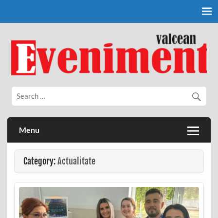
Skip
to
content
Eveniment Valcean
Menu
Category:
Actualitate