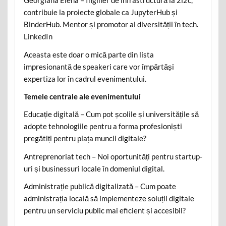
Georgiana Elena – Inginer de infrastructură la 2i2c,
contribuie la proiecte globale ca JupyterHub și
BinderHub. Mentor și promotor al diversității în tech.
LinkedIn
Aceasta este doar o mică parte din lista
impresionantă de speakeri care vor împărtăși
expertiza lor în cadrul evenimentului.
Temele centrale ale evenimentului
Educație digitală – Cum pot școlile și universitățile să
adopte tehnologiile pentru a forma profesioniști
pregătiți pentru piața muncii digitale?
Antreprenoriat tech – Noi oportunități pentru startup-
uri și businessuri locale în domeniul digital.
Administrație publică digitalizată – Cum poate
administrația locală să implementeze soluții digitale
pentru un serviciu public mai eficient și accesibil?