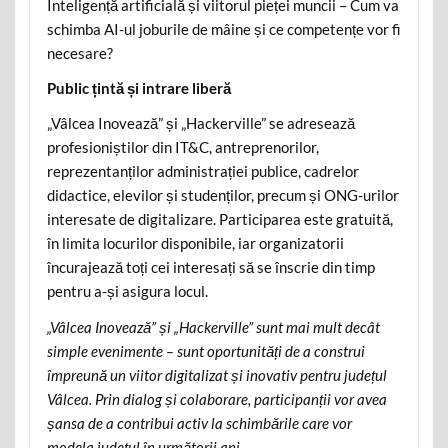
Inteligență artificială și viitorul pieței muncii – Cum va
schimba AI-ul joburile de mâine și ce competențe vor fi
necesare?
Public țintă și intrare liberă
„Vâlcea Inovează” și „Hackerville” se adresează
profesioniștilor din IT&C, antreprenorilor,
reprezentanților administrației publice, cadrelor
didactice, elevilor și studenților, precum și ONG-urilor
interesate de digitalizare. Participarea este gratuită,
în limita locurilor disponibile, iar organizatorii
încurajează toți cei interesați să se înscrie din timp
pentru a-și asigura locul.
„Vâlcea Inovează” și „Hackerville” sunt mai mult decât
simple evenimente – sunt oportunități de a construi
împreună un viitor digitalizat și inovativ pentru județul
Vâlcea. Prin dialog și colaborare, participanții vor avea
șansa de a contribui activ la schimbările care vor
modela județul în următorii ani.