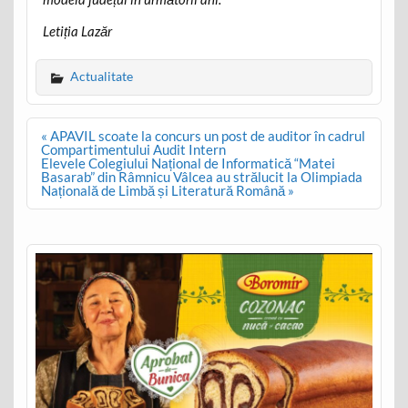
Letiția Lazăr
Actualitate
Post
« APAVIL scoate la concurs un post de auditor în cadrul
navigation
Compartimentului Audit Intern
Elevele Colegiului Național de Informatică “Matei
Basarab” din Râmnicu Vâlcea au strălucit la Olimpiada
Națională de Limbă și Literatură Română »