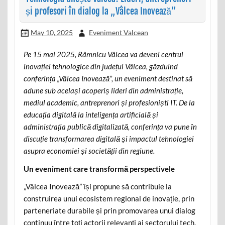
și profesori în dialog la „Vâlcea Inovează”
May 10, 2025
Eveniment Valcean
Pe 15 mai 2025, Râmnicu Vâlcea va deveni centrul
inovației tehnologice din județul Vâlcea, găzduind
conferința „Vâlcea Inovează”, un eveniment destinat să
adune sub același acoperiș lideri din administrație,
mediul academic, antreprenori și profesioniști IT. De la
educația digitală la inteligența artificială și
administrația publică digitalizată, conferința va pune în
discuție transformarea digitală și impactul tehnologiei
asupra economiei și societății din regiune.
Un eveniment care transformă perspectivele
„Vâlcea Inovează” își propune să contribuie la
construirea unui ecosistem regional de inovație, prin
parteneriate durabile și prin promovarea unui dialog
continuu între toți actorii relevanți ai sectorului tech.